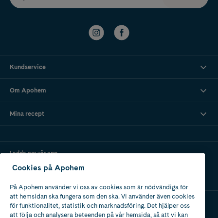
Kundservice
Om Apohem
Mina recept
Ladda ner vår app
Cookies på Apohem
På Apohem använder vi oss av cookies som är nödvändiga för
att hemsidan ska fungera som den ska. Vi använder även cookies
för funktionalitet, statistik och marknadsföring. Det hjälper oss
att följa och analysera beteenden på vår hemsida, så att vi kan
Apotek med tillstånd