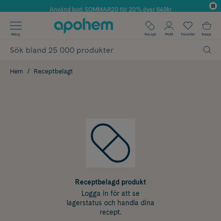
Använd kod: SOMMAR20 för 20% över 649kr
✓ Fri frakt
Meny
Recept
Profil
Favoriter
Kassa
✓ Rådgivning från farmaceuter & hudterapeuter
✓ Poäng på alla köp*
Hem
Receptbelagt
Receptbelagd produkt
Logga in för att se
lagerstatus och handla dina
recept.