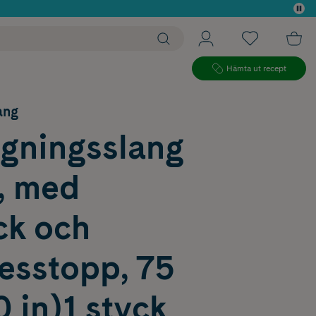
 köp*
Hämta ut recept
ang
ngningsslang
, med
ck och
desstopp, 75
 in)1 styck