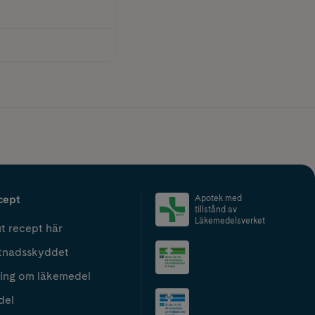
cept
Apotek med
tillstånd av
Läkemedelsverket
t recept här
tnadsskyddet
ing om läkemedel
del