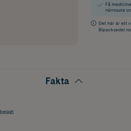
Få medicinen
närmaste o
Det här är ett 
Bipacksedel
no
Fakta
belagt