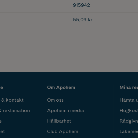
915942
55,09 kr
ce
Om Apohem
Mina re
 & kontakt
Om oss
Hämta u
& reklamation
Apohem i media
Högkos
s
Hållbarhet
Rådgivn
het
Club Apohem
Läkeme