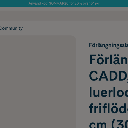
Använd kod: SOMMAR20 för 20% över 649kr
Årets Butik 2025 inom Skönhet
 frakt
✓ Rådgivning från farmaceuter & hudterapeuter
✓ Poäng på alla
Community
Förlängningssl
Förlä
CADD
luerlo
friflö
cm (30