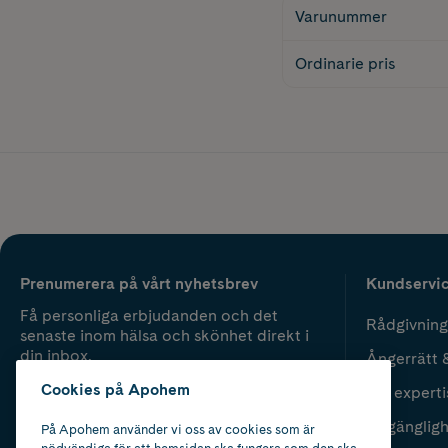
Varunummer
Ordinarie pris
Prenumerera på vårt nyhetsbrev
Kundservi
Få personliga erbjudanden och det
Rådgivning
senaste inom hälsa och skönhet direkt i
din inbox.
Ångerrätt 
Cookies på Apohem
Vår experti
Fyll i mailadress
Skicka
Tillgänglig
På Apohem använder vi oss av cookies som är