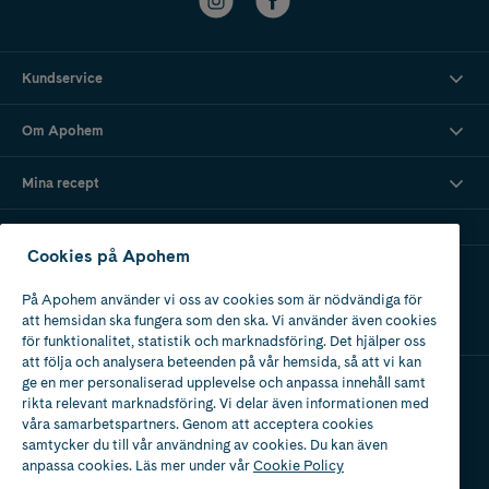
Kundservice
Om Apohem
Mina recept
Cookies på Apohem
Ladda ner vår app
På Apohem använder vi oss av cookies som är nödvändiga för
att hemsidan ska fungera som den ska. Vi använder även cookies
för funktionalitet, statistik och marknadsföring. Det hjälper oss
att följa och analysera beteenden på vår hemsida, så att vi kan
ge en mer personaliserad upplevelse och anpassa innehåll samt
rikta relevant marknadsföring. Vi delar även informationen med
Apotek med tillstånd
våra samarbetspartners. Genom att acceptera cookies
av Läkemedelsverket
samtycker du till vår användning av cookies. Du kan även
anpassa cookies. Läs mer under vår
Cookie Policy