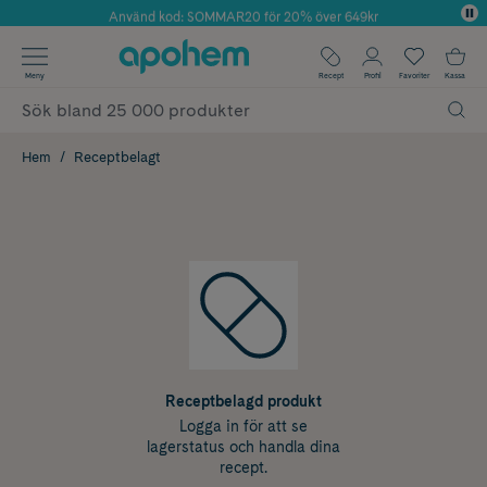
Använd kod: SOMMAR20 för 20% över 649kr
Årets Butik 2025 inom Skönhet
✓ Fri frakt
Meny
Recept
Profil
Favoriter
Kassa
✓ Rådgivning från farmaceuter & hudterapeuter
✓ Poäng på alla köp*
Hem
Receptbelagt
Receptbelagd produkt
Logga in för att se
lagerstatus och handla dina
recept.