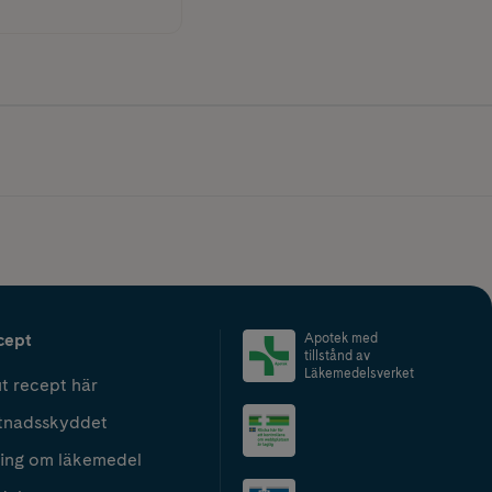
cept
Apotek med
tillstånd av
Läkemedelsverket
t recept här
tnadsskyddet
ing om läkemedel