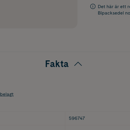
Det här är ett 
Bipacksedel
no
Fakta
belagt
596747