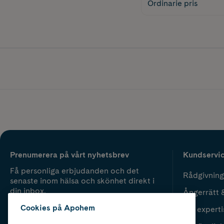
Ordinarie pris
Prenumerera på vårt nyhetsbrev
Kundservi
Få personliga erbjudanden och det
Rådgivning
senaste inom hälsa och skönhet direkt i
din inbox.
Ångerrätt 
Cookies på Apohem
Vår experti
Fyll i mailadress
Skicka