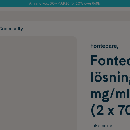
Använd kod: SOMMAR20 för 20% över 649kr
Årets Butik 2025 inom Skönhet
 frakt
✓ Rådgivning från farmaceuter & hudterapeuter
✓ Poäng på alla
Community
Fontecare,
Fontec
lösnin
mg/ml
(2 x 7
Läkemedel