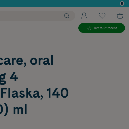
 köp*
Hämta ut recept
are, oral
g 4
Flaska, 140
0) ml