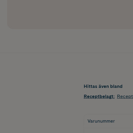
Hittas även bland
Receptbelagt
:
Recept
Varunummer