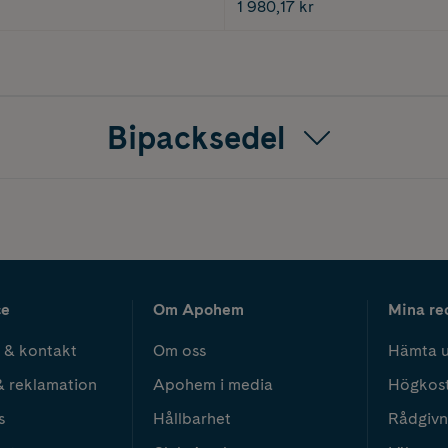
1 980,17 kr
Bipacksedel
ce
Om Apohem
Mina re
 & kontakt
Om oss
Hämta u
& reklamation
Apohem i media
Högkos
s
Hållbarhet
Rådgivn