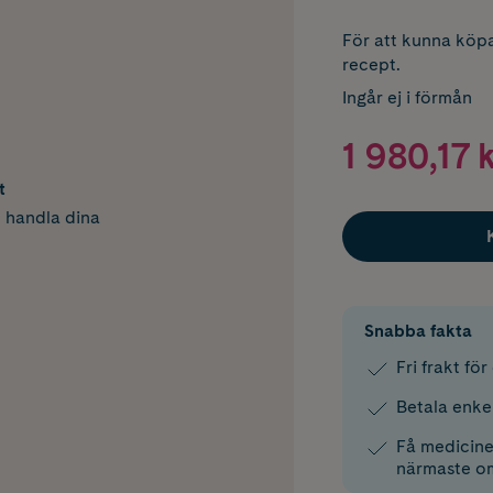
För att kunna köpa
recept.
Ingår ej i förmån
1 980,17 
t
h handla dina
Snabba fakta
Fri frakt fö
Betala enke
Få medicinen
närmaste o