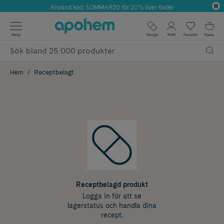
Använd kod: SOMMAR20 för 20% över 649kr
Årets Butik 2025 inom Skönhet
✓ Fri frakt
Meny
Recept
Profil
Favoriter
Kassa
✓ Rådgivning från farmaceuter & hudterapeuter
✓ Poäng på alla köp*
Hem
Receptbelagt
Receptbelagd produkt
Logga in för att se
lagerstatus och handla dina
recept.