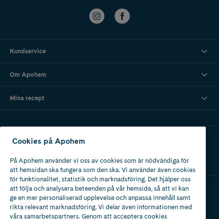
Kundservice
Om Apohem
Mina recept
Ladda ner vår app
Cookies på Apohem
På Apohem använder vi oss av cookies som är nödvändiga för
att hemsidan ska fungera som den ska. Vi använder även cookies
för funktionalitet, statistik och marknadsföring. Det hjälper oss
att följa och analysera beteenden på vår hemsida, så att vi kan
ge en mer personaliserad upplevelse och anpassa innehåll samt
Apotek med tillstånd
rikta relevant marknadsföring. Vi delar även informationen med
av Läkemedelsverket
våra samarbetspartners. Genom att acceptera cookies