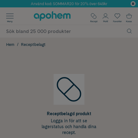
Använd kod: SOMMAR20 för 20% över 649kr
Årets Butik 2025 inom Skönhet
✓ Fri frakt
Meny
Recept
Profil
Favoriter
Kassa
✓ Rådgivning från farmaceuter & hudterapeuter
✓ Poäng på alla köp*
Hem
Receptbelagt
Receptbelagd produkt
Logga in för att se
lagerstatus och handla dina
recept.