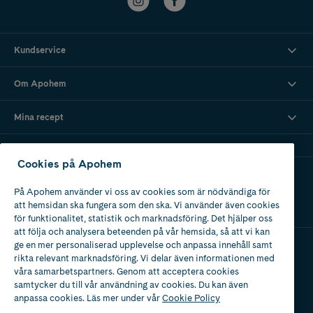
Kundservice
Om Apohem
Mina recept
Cookies på Apohem
Ladda ner vår app
På Apohem använder vi oss av cookies som är nödvändiga för
att hemsidan ska fungera som den ska. Vi använder även cookies
för funktionalitet, statistik och marknadsföring. Det hjälper oss
att följa och analysera beteenden på vår hemsida, så att vi kan
ge en mer personaliserad upplevelse och anpassa innehåll samt
rikta relevant marknadsföring. Vi delar även informationen med
Apotek med tillstånd
våra samarbetspartners. Genom att acceptera cookies
av Läkemedelsverket
samtycker du till vår användning av cookies. Du kan även
anpassa cookies. Läs mer under vår
Cookie Policy