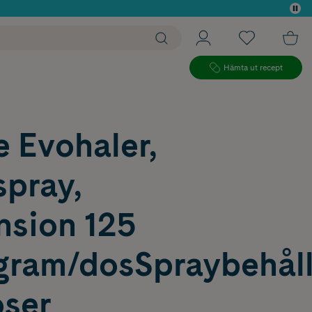
 köp*
Hämta ut recept
e Evohaler,
spray,
nsion 125
gram/dosSpraybehåll
oser