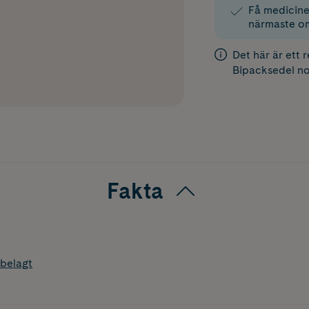
Få medicinen
närmaste o
Det här är ett 
Bipacksedel
no
Fakta
belagt