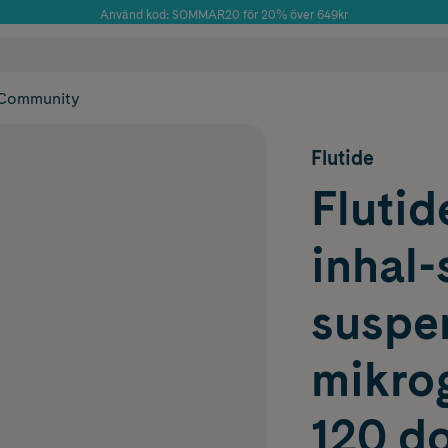
Använd kod: SOMMAR20 för 20% över 649kr
Årets Butik 2025 inom Skönhet
 frakt
✓ Rådgivning från farmaceuter & hudterapeuter
✓ Poäng på alla
Community
Flutide
Flutid
inhal-
suspe
mikro
120 d