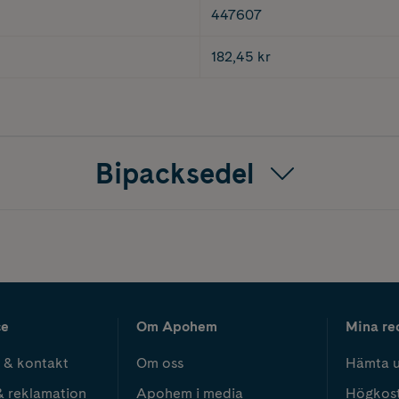
447607
182,45 kr
Bipacksedel
ce
Om Apohem
Mina re
 & kontakt
Om oss
Hämta u
& reklamation
Apohem i media
Högkos