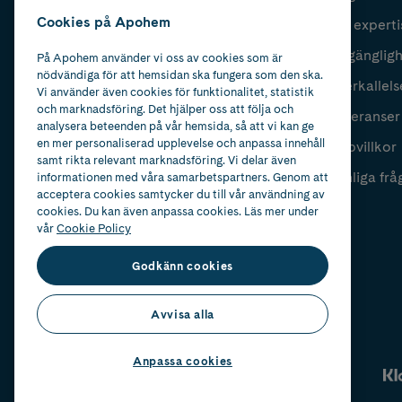
Cookies på Apohem
Vår experti
Fyll i mailadress
Skicka
Tillgänglig
På Apohem använder vi oss av cookies som är
nödvändiga för att hemsidan ska fungera som den ska.
Återkallels
Vi använder även cookies för funktionalitet, statistik
och marknadsföring. Det hjälper oss att följa och
Leveranser
analysera beteenden på vår hemsida, så att vi kan ge
en mer personaliserad upplevelse och anpassa innehåll
Köpvillkor
samt rikta relevant marknadsföring. Vi delar även
Vanliga frå
informationen med våra samarbetspartners. Genom att
acceptera cookies samtycker du till vår användning av
cookies. Du kan även anpassa cookies. Läs mer under
vår
Cookie Policy
Godkänn cookies
Avvisa alla
Anpassa cookies