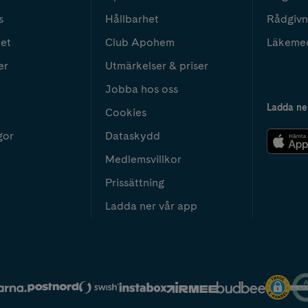
s
Hållbarhet
Rådgivn
het
Club Apohem
Läkeme
er
Utmärkelser & priser
Jobba hos oss
Ladda ne
Cookies
gor
Dataskydd
Medlemsvillkor
Prissättning
Ladda ner vår app