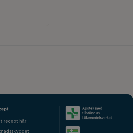
cept
Apotek med
tillstånd av
Läkemedelsverket
t recept här
tnadsskyddet