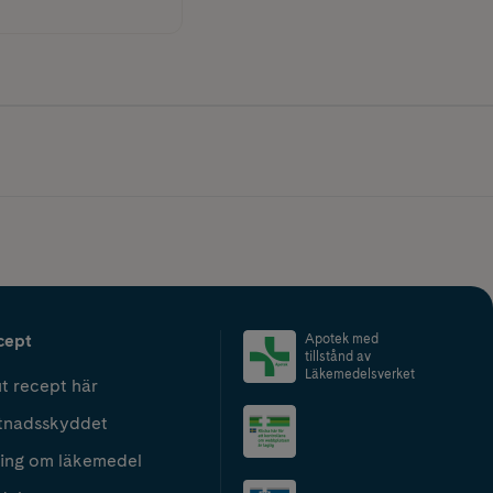
cept
Apotek med
tillstånd av
Läkemedelsverket
t recept här
tnadsskyddet
ing om läkemedel