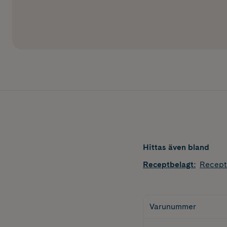
Hittas även bland
Receptbelagt
:
Recept
Varunummer