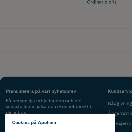
Ordinarie pris
Prenumerera på vårt nyhetsbrev
Kundservi
Få personliga erbjudanden och det
Rådgivning
senaste inom hälsa och skönhet direkt i
din inbox.
Ångerrätt 
Cookies på Apohem
Vår experti
Fyll i mailadress
Skicka