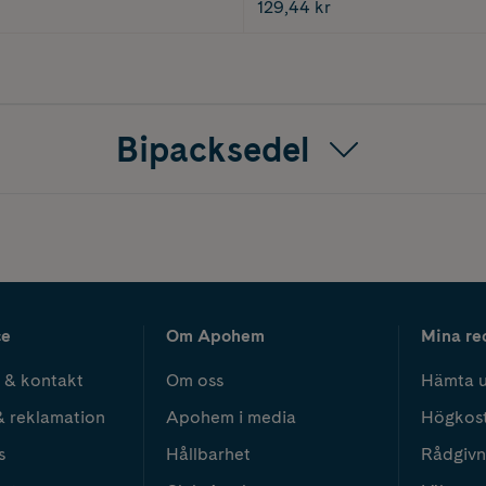
129,44 kr
Bipacksedel
ce
Om Apohem
Mina re
 & kontakt
Om oss
Hämta u
& reklamation
Apohem i media
Högkos
s
Hållbarhet
Rådgivn