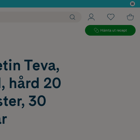
 köp*
Hämta ut recept
tin Teva,
, hård 20
ter, 30
r