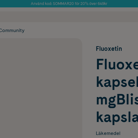
Använd kod: SOMMAR20 för 20% över 649kr
Årets Butik 2025 inom Skönhet
 frakt
✓ Rådgivning från farmaceuter & hudterapeuter
✓ Poäng på alla
Community
Fluoxetin
Fluoxe
kapsel
mgBlis
kapsla
Läkemedel