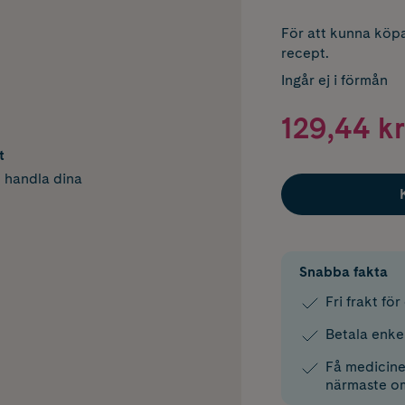
För att kunna köpa
recept.
Ingår ej i förmån
129,44 kr
t
h handla dina
Snabba fakta
Fri frakt fö
Betala enke
Få medicinen
närmaste o