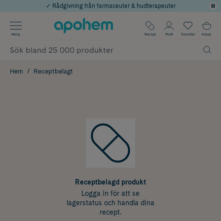
✓ Rådgivning från farmaceuter & hudterapeuter
Använd kod: SOMMAR20 för 20% över 649kr
Årets Butik 2025 inom Skönhet
✓ Fri frakt
Meny
Recept
Profil
Favoriter
Kassa
✓ Poäng på alla köp*
Hem
Receptbelagt
Receptbelagd produkt
Logga in för att se
lagerstatus och handla dina
recept.