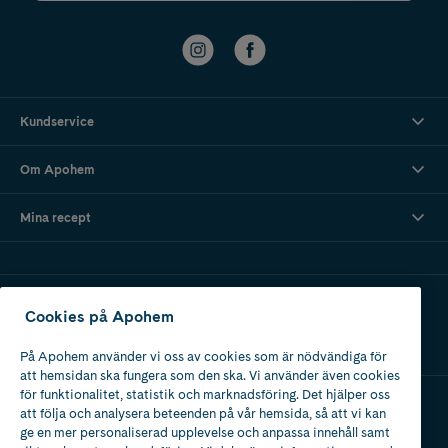
Kundservice
Om Apohem
Mina recept
Ladda ner vår app
Cookies på Apohem
På Apohem använder vi oss av cookies som är nödvändiga för
att hemsidan ska fungera som den ska. Vi använder även cookies
för funktionalitet, statistik och marknadsföring. Det hjälper oss
att följa och analysera beteenden på vår hemsida, så att vi kan
Apotek med tillstånd
ge en mer personaliserad upplevelse och anpassa innehåll samt
av Läkemedelsverket