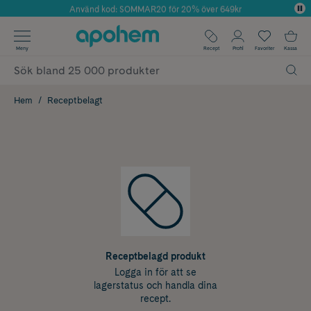
Använd kod: SOMMAR20 för 20% över 649kr
Årets Butik 2025 inom Skönhet
✓ Fri frakt
Meny
Recept
Profil
Favoriter
Kassa
✓ Rådgivning från farmaceuter & hudterapeuter
✓ Poäng på alla köp*
Hem
Receptbelagt
Receptbelagd produkt
Logga in för att se
lagerstatus och handla dina
recept.