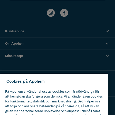
Kundservice
Om Apohem
Mina recept
Ladda ner vår app
Cookies på Apohem
På Apohem använder vi oss av cookies som är nödvändiga för
att hemsidan ska fungera som den ska. Vi använder även cookies
för funktionalitet, statistik och marknadsföring. Det hjälper oss
att följa och analysera beteenden på vår hemsida, så att vi kan
Apotek med tillstånd
ge en mer personaliserad upplevelse och anpassa innehåll samt
av Läkemedelsverket