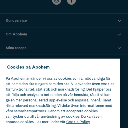
Kundservice
Om Apohem
Mina recept
Cookies på Apohem
Ladda ner vår app
På Apohem använder vi oss av cookies som är nödvändiga för
att hemsidan ska fungera som den ska. Vi använder även cookies
för funktionalitet, statistik och marknadsföring. Det hjälper oss
att följa och analysera beteenden på vår hemsida, så att vi kan
ge en mer personaliserad upplevelse och anpassa innehåll samt
rikta relevant marknadsföring. Vi delar även informationen med
Apotek med tillstånd
våra samarbetspartners. Genom att acceptera cookies
av Läkemedelsverket
samtycker du till vår användning av cookies. Du kan även
anpassa cookies. Läs mer under vår
Cookie Policy