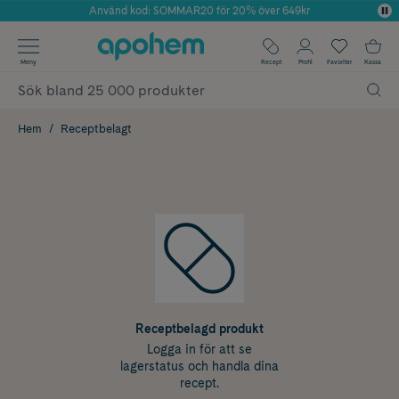
Använd kod: SOMMAR20 för 20% över 649kr
Årets Butik 2025 inom Skönhet
✓ Fri frakt
Meny
Recept
Profil
Favoriter
Kassa
✓ Rådgivning från farmaceuter & hudterapeuter
✓ Poäng på alla köp*
Hem
Receptbelagt
Receptbelagd produkt
Logga in för att se
lagerstatus och handla dina
recept.