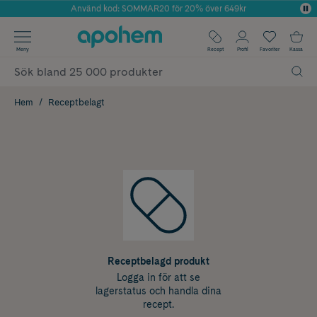
Använd kod: SOMMAR20 för 20% över 649kr
Årets Butik 2025 inom Skönhet
✓ Fri frakt
Meny
Recept
Profil
Favoriter
Kassa
✓ Rådgivning från farmaceuter & hudterapeuter
✓ Poäng på alla köp*
Hem
Receptbelagt
Receptbelagd produkt
Logga in för att se
lagerstatus och handla dina
recept.