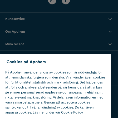
Kundservice
Om Apohem
Mina recept
Cookies på Apohem
Ladda ner vår app
På Apohem använder vi oss av cookies som är nödvändiga för
att hemsidan ska fungera som den ska. Vi använder även cookies
för funktionalitet, statistik och marknadsföring. Det hjälper oss
att följa och analysera beteenden på vår hemsida, så att vi kan
ge en mer personaliserad upplevelse och anpassa innehåll samt
rikta relevant marknadsföring. Vi delar även informationen med
Apotek med tillstånd
våra samarbetspartners. Genom att acceptera cookies
av Läkemedelsverket
samtycker du till vår användning av cookies. Du kan även
anpassa cookies. Läs mer under vår
Cookie Policy