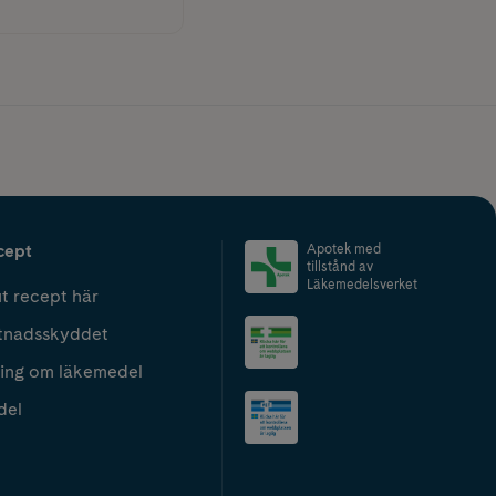
cept
Apotek med
tillstånd av
Läkemedelsverket
t recept här
tnadsskyddet
ing om läkemedel
del