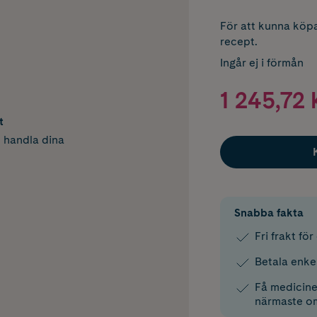
För att kunna köpa
recept.
Ingår ej i förmån
1 245,72 
t
h handla dina
Snabba fakta
Fri frakt fö
Betala enke
Få medicinen
närmaste o