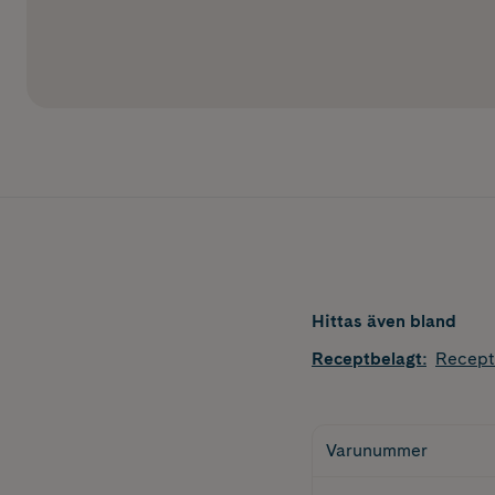
Hittas även bland
Receptbelagt
:
Recept
Varunummer