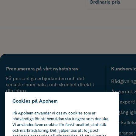
Ordinarie pris
Prenumerera på vårt nyhetsbrev
Kundservi
Få personliga erbjudanden och det
Rådgivning
senaste inom hälsa och skönhet direkt i
din inbox.
Ångerrätt 
Cookies på Apohem
Vår experti
Fyll i mailadress
Skicka
Tillgänglig
På Apohem använder vi oss av cookies som är
nödvändiga för att hemsidan ska fungera som den ska.
Återkallels
Vi använder även cookies för funktionalitet, statistik
och marknadsföring. Det hjälper oss att följa och
Leveranser