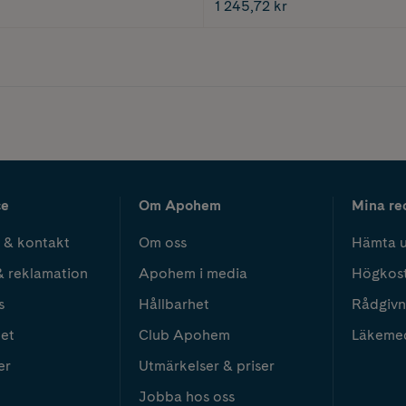
1 245,72 kr
ce
Om Apohem
Mina re
 & kontakt
Om oss
Hämta u
& reklamation
Apohem i media
Högkos
s
Hållbarhet
Rådgivn
het
Club Apohem
Läkeme
er
Utmärkelser & priser
Jobba hos oss