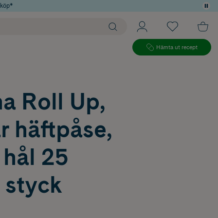
 köp*
Hämta ut recept
a Roll Up,
r häftpåse,
 hål 25
styck