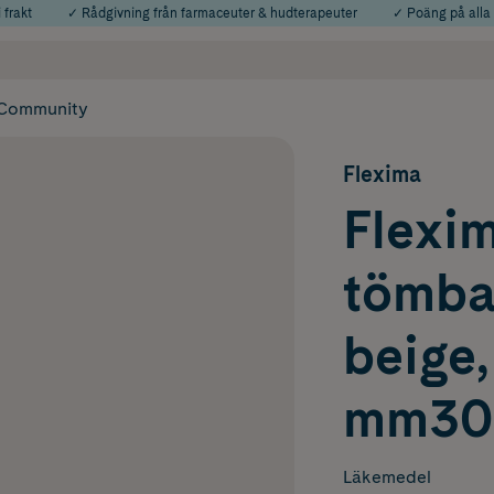
 frakt
✓ Rådgivning från farmaceuter & hudterapeuter
✓ Poäng på alla
Använd kod: SOMMAR20 för 20% över 649kr
Årets Butik 2025 inom Skönhet
Community
Flexima
Flexim
tömba
beige,
mm30 
Läkemedel