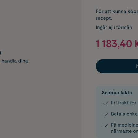
För att kunna köpa
recept.
Ingår ej i förmån
1 183,40 
t
h handla dina
Snabba fakta
Fri frakt fö
Betala enke
Få medicinen
närmaste o