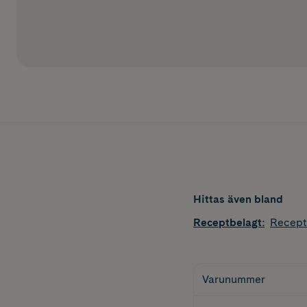
Hittas även bland
Receptbelagt
:
Recept
Varunummer