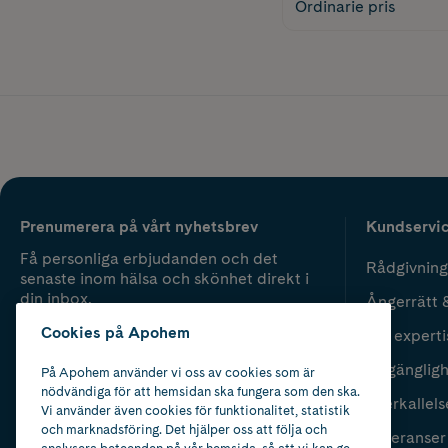
Ordinarie pris
Prenumerera på vårt nyhetsbrev
Kundservi
Få personliga erbjudanden och det
Rådgivning
senaste inom hälsa och skönhet direkt i
din inbox.
Ångerrätt 
Cookies på Apohem
Vår experti
Fyll i mailadress
Skicka
Tillgänglig
På Apohem använder vi oss av cookies som är
nödvändiga för att hemsidan ska fungera som den ska.
Återkallels
Vi använder även cookies för funktionalitet, statistik
och marknadsföring. Det hjälper oss att följa och
Leveranser