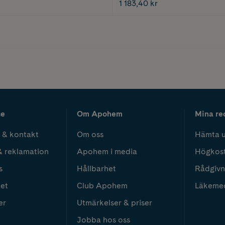
1 183,40 kr
ce
Om Apohem
Mina re
 & kontakt
Om oss
Hämta u
& reklamation
Apohem i media
Högkos
s
Hållbarhet
Rådgivn
het
Club Apohem
Läkeme
er
Utmärkelser & priser
Jobba hos oss