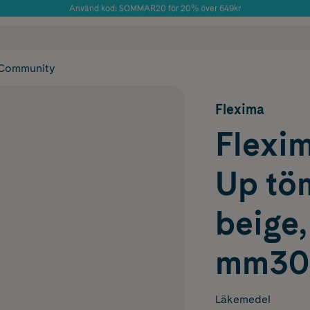
Använd kod: SOMMAR20 för 20% över 649kr
Årets Butik 2025 inom Skönhet
 frakt
✓ Rådgivning från farmaceuter & hudterapeuter
✓ Poäng på alla
Community
Flexima
Flexim
Up tö
beige,
mm30 
Läkemedel