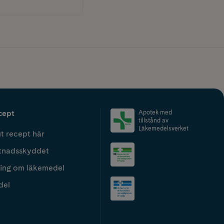
cept
Apotek med
tillstånd av
Läkemedelsverket
t recept här
tnadsskyddet
ing om läkemedel
del