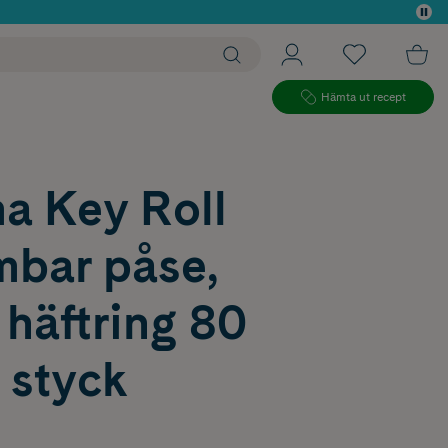
 köp*
Hämta ut recept
a Key Roll
mbar påse,
 häftring 80
styck