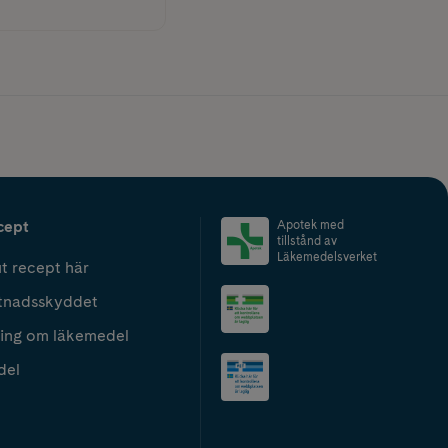
cept
Apotek med
tillstånd av
Läkemedelsverket
t recept här
tnadsskyddet
ing om läkemedel
del