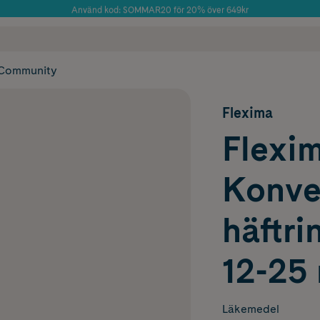
Använd kod: SOMMAR20 för 20% över 649kr
Årets Butik 2025 inom Skönhet
 frakt
✓ Rådgivning från farmaceuter & hudterapeuter
✓ Poäng på alla
Community
Flexima
Flexi
Konve
häftri
12-25
Läkemedel