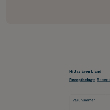
Hittas även bland
Receptbelagt
:
Recept
Varunummer