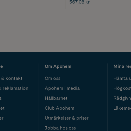
567,08 kr
ce
Om Apohem
Mina re
 & kontakt
Om oss
Hämta u
& reklamation
Apohem i media
Högkos
s
Hållbarhet
Rådgivn
het
Club Apohem
Läkeme
er
Utmärkelser & priser
Jobba hos oss