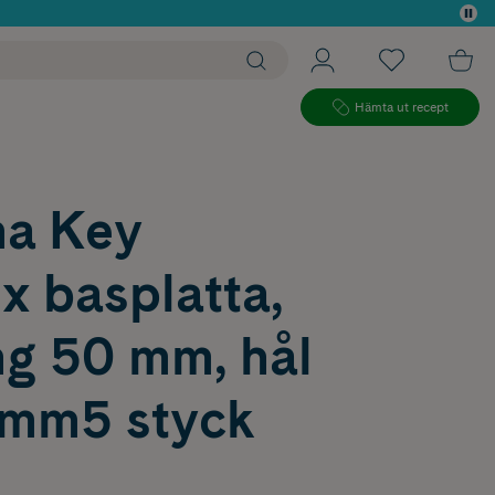
 köp*
Hämta ut recept
ma Key
x basplatta,
ng 50 mm, hål
 mm5 styck