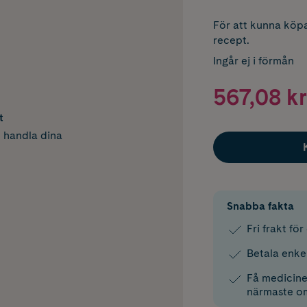
För att kunna köpa
recept.
Ingår ej i förmån
567,08 kr
t
h handla dina
Snabba fakta
Fri frakt fö
Betala enke
Få medicinen
närmaste o