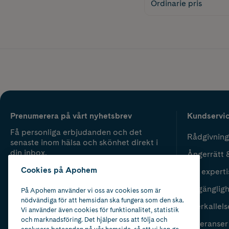
Ordinarie pris
Prenumerera på vårt nyhetsbrev
Kundservi
Få personliga erbjudanden och det
Rådgivning
senaste inom hälsa och skönhet direkt i
din inbox.
Ångerrätt 
Cookies på Apohem
Vår experti
Fyll i mailadress
Skicka
Tillgänglig
På Apohem använder vi oss av cookies som är
nödvändiga för att hemsidan ska fungera som den ska.
Återkallels
Vi använder även cookies för funktionalitet, statistik
och marknadsföring. Det hjälper oss att följa och
Leveranser