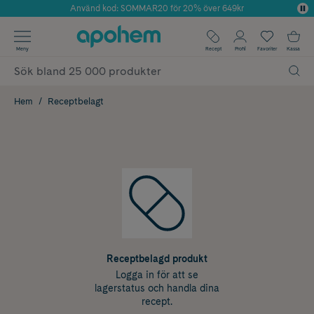
Använd kod: SOMMAR20 för 20% över 649kr
Årets Butik 2025 inom Skönhet
✓ Fri frakt
Meny
Recept
Profil
Favoriter
Kassa
✓ Rådgivning från farmaceuter & hudterapeuter
✓ Poäng på alla köp*
Hem
Receptbelagt
Receptbelagd produkt
Logga in för att se
lagerstatus och handla dina
recept.