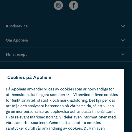
Kundservice
Om Apohem
Mina recept
Cookies på Apohem
Ladda ner vår app
På Apohem använder vi oss av cookies som är nödvändiga för
att hemsidan ska fungera som den ska. Vi använder även cookies
för funktionalitet, statistik och marknadsföring. Det hjälper oss
att följa och analysera beteenden på vår hemsida, så att vi kan
ge en mer personaliserad upplevelse och anpassa innehåll samt
Apotek med tillstånd
rikta relevant marknadsföring. Vi delar även informationen med
av Läkemedelsverket
våra samarbetspartners. Genom att acceptera cookies
samtycker du till vår användning av cookies. Du kan även