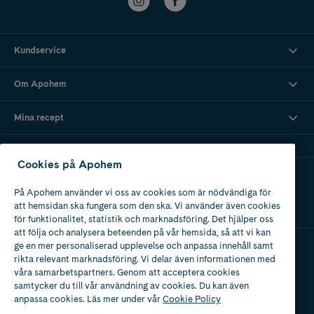
Kundservice
Om Apohem
Mina recept
Cookies på Apohem
Ladda ner vår app
På Apohem använder vi oss av cookies som är nödvändiga för
att hemsidan ska fungera som den ska. Vi använder även cookies
för funktionalitet, statistik och marknadsföring. Det hjälper oss
att följa och analysera beteenden på vår hemsida, så att vi kan
ge en mer personaliserad upplevelse och anpassa innehåll samt
rikta relevant marknadsföring. Vi delar även informationen med
Apotek med tillstånd
våra samarbetspartners. Genom att acceptera cookies
av Läkemedelsverket
samtycker du till vår användning av cookies. Du kan även
anpassa cookies. Läs mer under vår
Cookie Policy