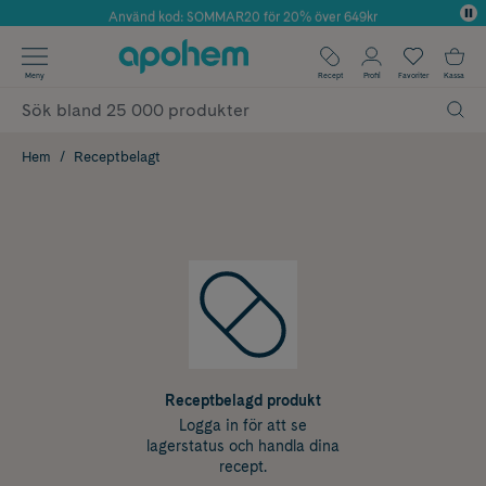
Använd kod: SOMMAR20 för 20% över 649kr
Årets Butik 2025 inom Skönhet
✓ Fri frakt
Meny
Recept
Profil
Favoriter
Kassa
✓ Rådgivning från farmaceuter & hudterapeuter
✓ Poäng på alla köp*
Hem
Receptbelagt
Receptbelagd produkt
Logga in för att se
lagerstatus och handla dina
recept.