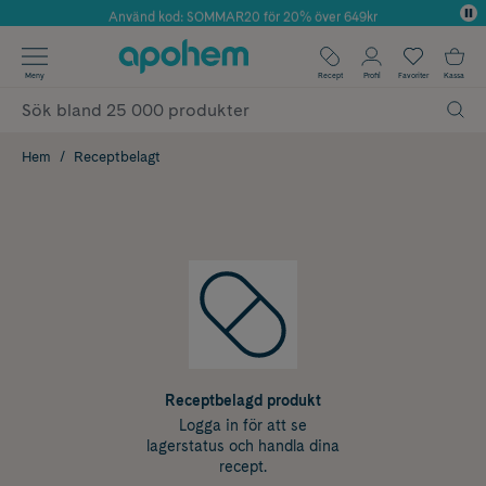
Använd kod: SOMMAR20 för 20% över 649kr
Årets Butik 2025 inom Skönhet
✓ Fri frakt
Meny
Recept
Profil
Favoriter
Kassa
✓ Rådgivning från farmaceuter & hudterapeuter
✓ Poäng på alla köp*
Hem
Receptbelagt
Receptbelagd produkt
Logga in för att se
lagerstatus och handla dina
recept.