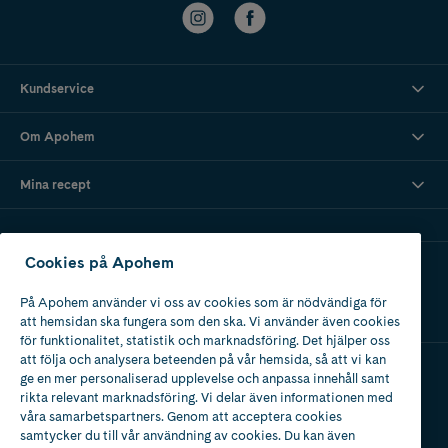
Kundservice
Om Apohem
Mina recept
Cookies på Apohem
Ladda ner vår app
På Apohem använder vi oss av cookies som är nödvändiga för
att hemsidan ska fungera som den ska. Vi använder även cookies
för funktionalitet, statistik och marknadsföring. Det hjälper oss
att följa och analysera beteenden på vår hemsida, så att vi kan
ge en mer personaliserad upplevelse och anpassa innehåll samt
Apotek med tillstånd
rikta relevant marknadsföring. Vi delar även informationen med
av Läkemedelsverket
våra samarbetspartners. Genom att acceptera cookies
samtycker du till vår användning av cookies. Du kan även