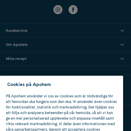
Kundservice
Om Apohem
Mina recept
Ladda ner vår app
Cookies på Apohem
På Apohem använder vi oss av cookies som är nödvändiga för
att hemsidan ska fungera som den ska. Vi använder även cookies
för funktionalitet, statistik och marknadsföring. Det hjälper oss
att följa och analysera beteenden på vår hemsida, så att vi kan
ge en mer personaliserad upplevelse och anpassa innehåll samt
Apotek med tillstånd
rikta relevant marknadsföring. Vi delar även informationen med
av Läkemedelsverket
våra samarbetspartners. Genom att acceptera cookies