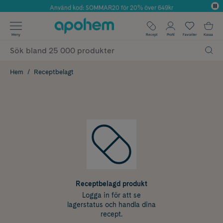
Använd kod: SOMMAR20 för 20% över 649kr
Årets Butik 2025 inom Skönhet
✓ Fri frakt
Meny
Recept
Profil
Favoriter
Kassa
✓ Rådgivning från farmaceuter & hudterapeuter
✓ Poäng på alla köp*
Hem
Receptbelagt
Receptbelagd produkt
Logga in för att se
lagerstatus och handla dina
recept.