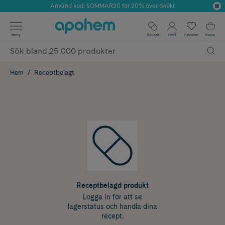
Använd kod: SOMMAR20 för 20% över 649kr
Årets Butik 2025 inom Skönhet
✓ Fri frakt
Meny
Recept
Profil
Favoriter
Kassa
✓ Rådgivning från farmaceuter & hudterapeuter
✓ Poäng på alla köp*
Hem
Receptbelagt
Receptbelagd produkt
Logga in för att se
lagerstatus och handla dina
recept.