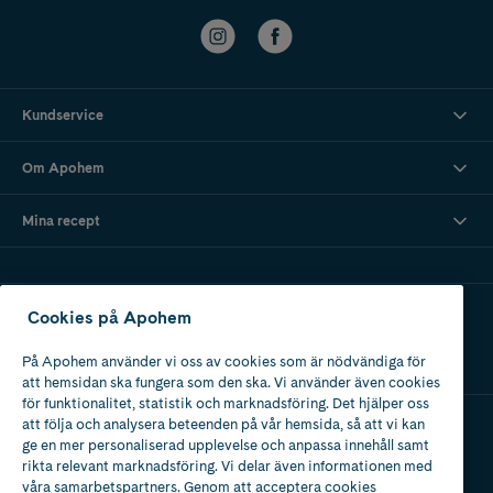
Kundservice
Om Apohem
Mina recept
Ladda ner vår app
Cookies på Apohem
På Apohem använder vi oss av cookies som är nödvändiga för
att hemsidan ska fungera som den ska. Vi använder även cookies
för funktionalitet, statistik och marknadsföring. Det hjälper oss
att följa och analysera beteenden på vår hemsida, så att vi kan
ge en mer personaliserad upplevelse och anpassa innehåll samt
Apotek med tillstånd
rikta relevant marknadsföring. Vi delar även informationen med
av Läkemedelsverket
våra samarbetspartners. Genom att acceptera cookies