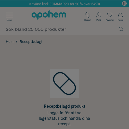
Använd kod: SOMMAR20 för 20% över 649kr
Årets Butik 2025 inom Skönhet
✓ Fri frakt
Meny
Recept
Profil
Favoriter
Kassa
✓ Rådgivning från farmaceuter & hudterapeuter
✓ Poäng på alla köp*
Hem
Receptbelagt
Receptbelagd produkt
Logga in för att se
lagerstatus och handla dina
recept.