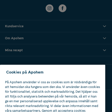
Kundservice
Om Apohem
Mina recept
Ladda ner vår app
Cookies på Apohem
På Apohem använder vi oss av cookies som är nödvändiga för
att hemsidan ska fungera som den ska. Vi använder även cookies
för funktionalitet, statistik och marknadsföring. Det hjälper oss
att följa och analysera beteenden på vår hemsida, så att vi kan
ge en mer personaliserad upplevelse och anpassa innehåll samt
Apotek med tillstånd
rikta relevant marknadsföring. Vi delar även informationen med
av Läkemedelsverket
våra samarbetspartners. Genom att acceptera cookies