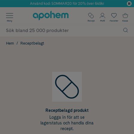
Använd kod: SOMMAR20 för 20% över 649kr
Årets Butik 2025 inom Skönhet
✓ Fri frakt
Meny
Recept
Profil
Favoriter
Kassa
✓ Rådgivning från farmaceuter & hudterapeuter
✓ Poäng på alla köp*
Hem
Receptbelagt
Receptbelagd produkt
Logga in för att se
lagerstatus och handla dina
recept.