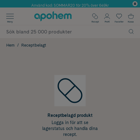
Använd kod: SOMMAR20 för 20% över 649kr
Årets Butik 2025 inom Skönhet
✓ Fri frakt
Meny
Recept
Profil
Favoriter
Kassa
✓ Rådgivning från farmaceuter & hudterapeuter
✓ Poäng på alla köp*
Hem
Receptbelagt
Receptbelagd produkt
Logga in för att se
lagerstatus och handla dina
recept.