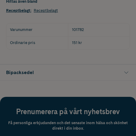
Hittas även bland
Receptbelagt
:
Receptbelagt
Varunummer
101782
Ordinarie pris
151 kr
Bipacksedel
Prenumerera på vårt nyhetsbrev
Få personliga erbjudanden och det senaste inom hälsa och skönhet
direkt i din inbox.