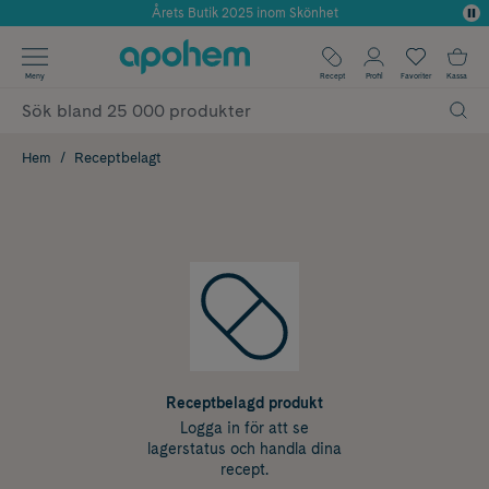
Årets Butik 2025 inom Skönhet
✓ Poäng på alla köp*
✓ Rådgivning från farmaceuter & hudterapeuter
Använd kod: SOMMAR20 för 20% över 649kr
✓ Fri frakt
Meny
Recept
Profil
Favoriter
Kassa
Hem
Receptbelagt
Receptbelagd produkt
Logga in för att se
lagerstatus och handla dina
recept.