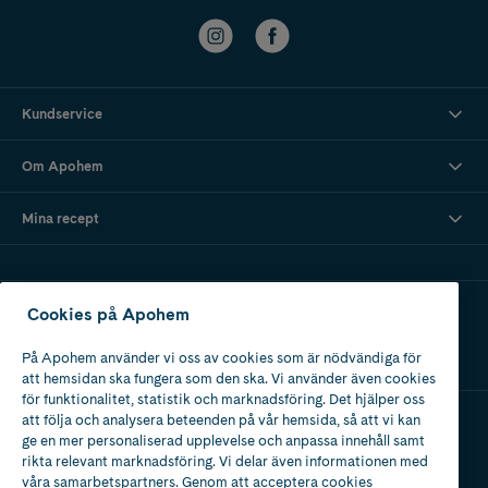
Kundservice
Om Apohem
Mina recept
Ladda ner vår app
Cookies på Apohem
På Apohem använder vi oss av cookies som är nödvändiga för
att hemsidan ska fungera som den ska. Vi använder även cookies
för funktionalitet, statistik och marknadsföring. Det hjälper oss
att följa och analysera beteenden på vår hemsida, så att vi kan
ge en mer personaliserad upplevelse och anpassa innehåll samt
Apotek med tillstånd
rikta relevant marknadsföring. Vi delar även informationen med
av Läkemedelsverket
våra samarbetspartners. Genom att acceptera cookies