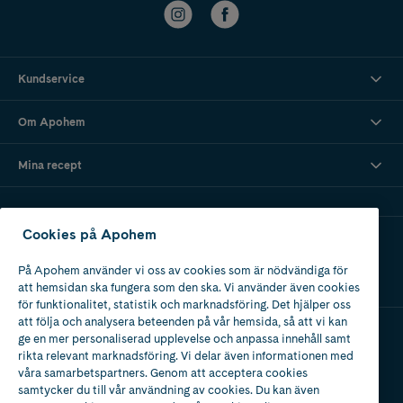
Kundservice
Om Apohem
Mina recept
Cookies på Apohem
Ladda ner vår app
På Apohem använder vi oss av cookies som är nödvändiga för
att hemsidan ska fungera som den ska. Vi använder även cookies
för funktionalitet, statistik och marknadsföring. Det hjälper oss
att följa och analysera beteenden på vår hemsida, så att vi kan
ge en mer personaliserad upplevelse och anpassa innehåll samt
Apotek med tillstånd
rikta relevant marknadsföring. Vi delar även informationen med
av Läkemedelsverket
våra samarbetspartners. Genom att acceptera cookies
samtycker du till vår användning av cookies. Du kan även