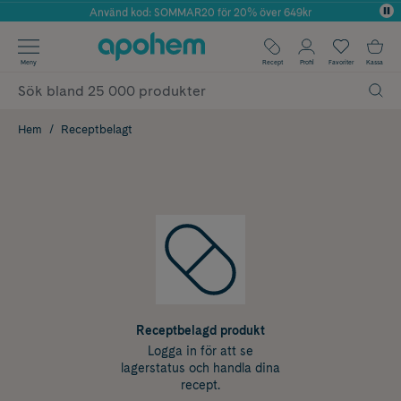
Använd kod: SOMMAR20 för 20% över 649kr
Årets Butik 2025 inom Skönhet
✓ Fri frakt
Meny
Recept
Profil
Favoriter
Kassa
✓ Rådgivning från farmaceuter & hudterapeuter
✓ Poäng på alla köp*
Hem
Receptbelagt
Receptbelagd produkt
Logga in för att se
lagerstatus och handla dina
recept.