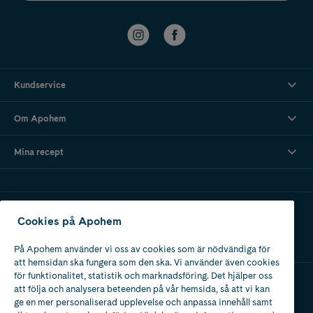
Kundservice
Om Apohem
Mina recept
Ladda ner vår app
Cookies på Apohem
På Apohem använder vi oss av cookies som är nödvändiga för
att hemsidan ska fungera som den ska. Vi använder även cookies
för funktionalitet, statistik och marknadsföring. Det hjälper oss
att följa och analysera beteenden på vår hemsida, så att vi kan
Apotek med tillstånd
ge en mer personaliserad upplevelse och anpassa innehåll samt
av Läkemedelsverket