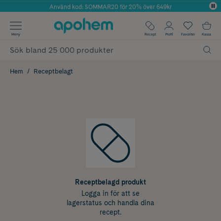
Använd kod: SOMMAR20 för 20% över 649kr
Årets Butik 2025 inom Skönhet
✓ Fri frakt
Meny
Recept
Profil
Favoriter
Kassa
✓ Rådgivning från farmaceuter & hudterapeuter
✓ Poäng på alla köp*
Hem
Receptbelagt
Receptbelagd produkt
Logga in för att se
lagerstatus och handla dina
recept.