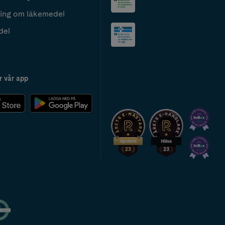
ing om läkemedel
del
r vår app
2024