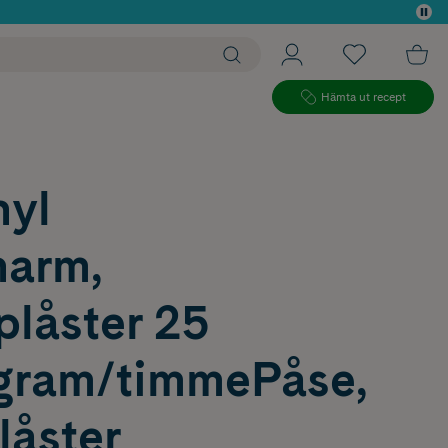
 köp*
Hämta ut recept
nyl
harm,
plåster 25
gram/timmePåse,
plåster