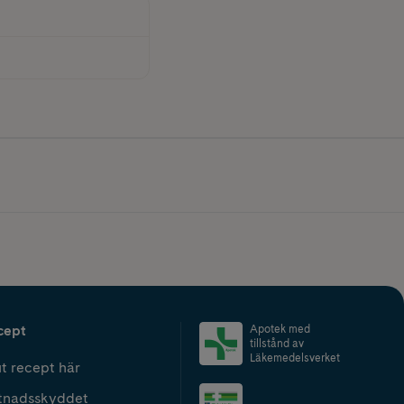
cept
Apotek med
tillstånd av
Läkemedelsverket
t recept här
tnadsskyddet