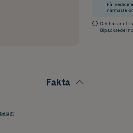
Få medicinen
närmaste o
Det här är ett 
Bipacksedel
no
Fakta
belagt