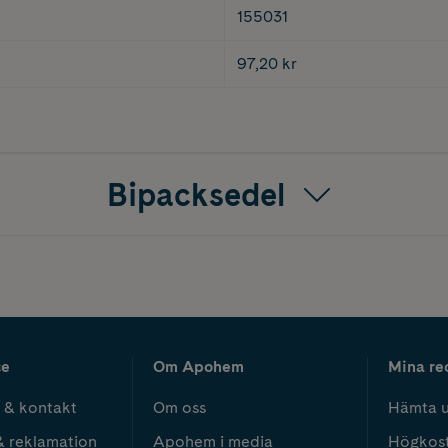
155031
97,20 kr
Bipacksedel
ce
Om Apohem
Mina re
 & kontakt
Om oss
Hämta u
& reklamation
Apohem i media
Högkos