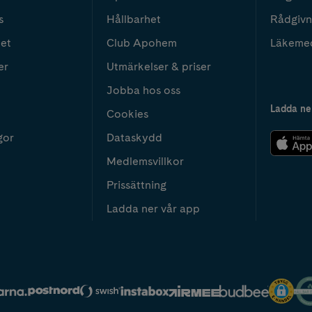
s
Hållbarhet
Rådgivn
het
Club Apohem
Läkeme
er
Utmärkelser & priser
Jobba hos oss
Ladda ne
Cookies
gor
Dataskydd
Medlemsvillkor
Prissättning
Ladda ner vår app