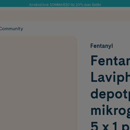
Använd kod: SOMMAR20 för 20% över 649kr
Årets Butik 2025 inom Skönhet
 frakt
✓ Rådgivning från farmaceuter & hudterapeuter
✓ Poäng på alla
Community
Fentanyl
Fenta
Lavip
depot
mikro
5 x 1 