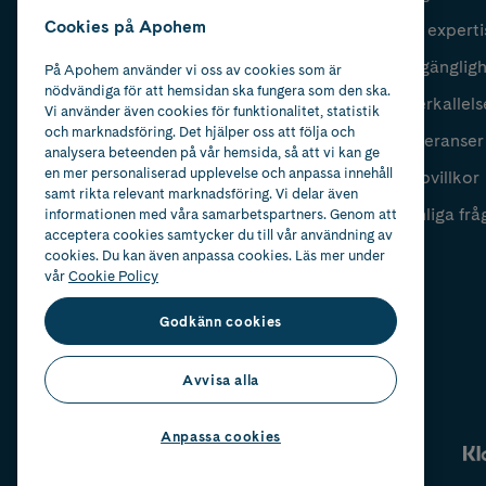
Cookies på Apohem
Vår experti
Fyll i mailadress
Skicka
Tillgänglig
På Apohem använder vi oss av cookies som är
nödvändiga för att hemsidan ska fungera som den ska.
Återkallels
Vi använder även cookies för funktionalitet, statistik
och marknadsföring. Det hjälper oss att följa och
Leveranser
analysera beteenden på vår hemsida, så att vi kan ge
en mer personaliserad upplevelse och anpassa innehåll
Köpvillkor
samt rikta relevant marknadsföring. Vi delar även
Vanliga frå
informationen med våra samarbetspartners. Genom att
acceptera cookies samtycker du till vår användning av
cookies. Du kan även anpassa cookies. Läs mer under
vår
Cookie Policy
Godkänn cookies
Avvisa alla
Anpassa cookies