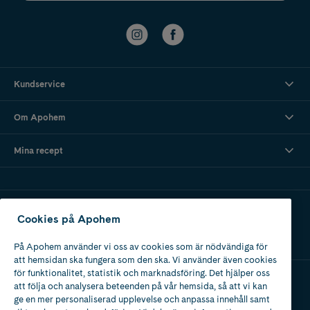
Kundservice
Om Apohem
Mina recept
Ladda ner vår app
Cookies på Apohem
På Apohem använder vi oss av cookies som är nödvändiga för
att hemsidan ska fungera som den ska. Vi använder även cookies
för funktionalitet, statistik och marknadsföring. Det hjälper oss
att följa och analysera beteenden på vår hemsida, så att vi kan
Apotek med tillstånd
ge en mer personaliserad upplevelse och anpassa innehåll samt
av Läkemedelsverket