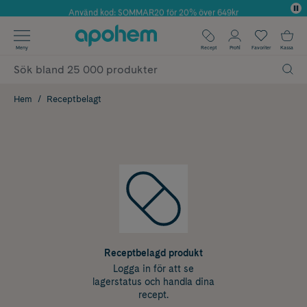
Använd kod: SOMMAR20 för 20% över 649kr
✓ Fri frakt
Meny
Recept
Profil
Favoriter
Kassa
✓ Rådgivning från farmaceuter & hudterapeuter
✓ Poäng på alla köp*
Hem
Receptbelagt
Receptbelagd produkt
Logga in för att se
lagerstatus och handla dina
recept.