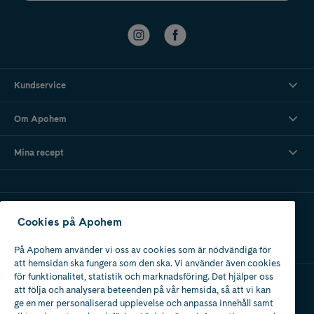
Kundservice
Om Apohem
Mina recept
Ladda ner vår app
Cookies på Apohem
På Apohem använder vi oss av cookies som är nödvändiga för
att hemsidan ska fungera som den ska. Vi använder även cookies
för funktionalitet, statistik och marknadsföring. Det hjälper oss
att följa och analysera beteenden på vår hemsida, så att vi kan
Apotek med tillstånd
ge en mer personaliserad upplevelse och anpassa innehåll samt
av Läkemedelsverket