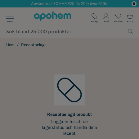
Använd kod: SOMMAR20 för 20% över 649kr
Årets Butik 2025 inom Skönhet
✓ Fri frakt
Meny
Recept
Profil
Favoriter
Kassa
✓ Rådgivning från farmaceuter & hudterapeuter
✓ Poäng på alla köp*
Hem
Receptbelagt
Receptbelagd produkt
Logga in för att se
lagerstatus och handla dina
recept.