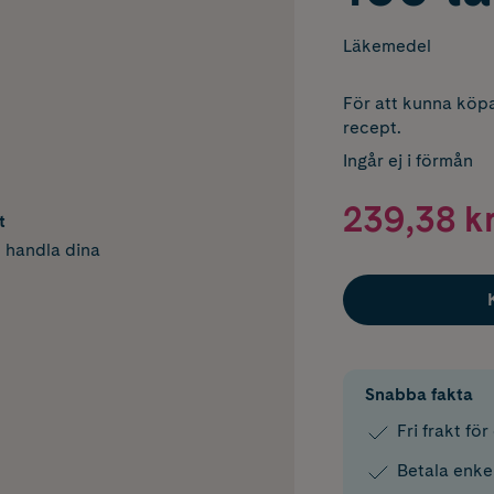
Läkemedel
För att kunna köpa
recept.
Ingår ej i förmån
239,38 k
t
h handla dina
Snabba fakta
Fri frakt fö
Betala enke