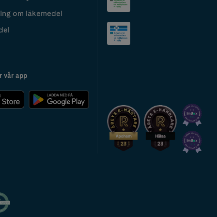
ing om läkemedel
del
r vår app
2024