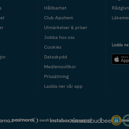
s
Hållbarhet
Rådgivn
het
Club Apohem
Läkeme
er
Utmärkelser & priser
Jobba hos oss
Ladda ne
Cookies
gor
Dataskydd
Medlemsvillkor
Prissättning
Ladda ner vår app