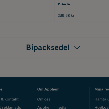
194414
239,38 kr
Bipacksedel
ce
Om Apohem
Mina re
 & kontakt
Om oss
Hämta u
& reklamation
Apohem i media
Högkos