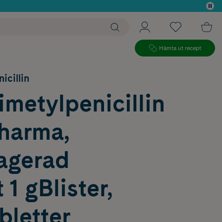
 köp*
Hämta ut recept
icillin
metylpenicillin
harma,
ragerad
 1 gBlister,
bletter