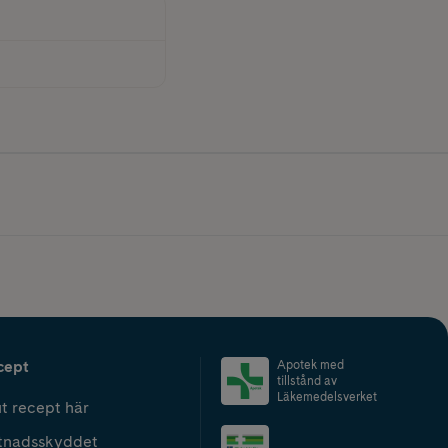
cept
Apotek med
tillstånd av
Läkemedelsverket
t recept här
tnadsskyddet