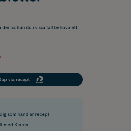
 denna kan du i vissa fall behöva ett
r
Köp via recept
r dig som handlar recept.
lt med Klarna.