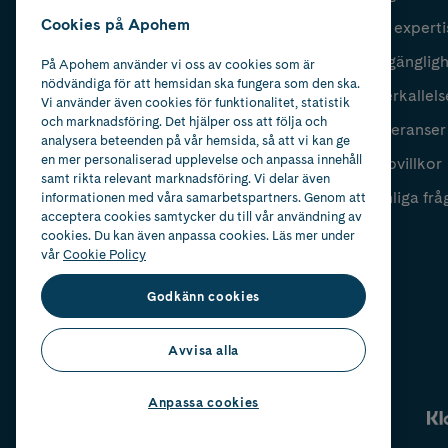
Cookies på Apohem
Vår experti
Fyll i mailadress
Skicka
Tillgänglig
På Apohem använder vi oss av cookies som är
nödvändiga för att hemsidan ska fungera som den ska.
Återkallels
Vi använder även cookies för funktionalitet, statistik
och marknadsföring. Det hjälper oss att följa och
Leveranser
analysera beteenden på vår hemsida, så att vi kan ge
en mer personaliserad upplevelse och anpassa innehåll
Köpvillkor
samt rikta relevant marknadsföring. Vi delar även
Vanliga frå
informationen med våra samarbetspartners. Genom att
acceptera cookies samtycker du till vår användning av
cookies. Du kan även anpassa cookies. Läs mer under
vår
Cookie Policy
Godkänn cookies
Avvisa alla
Anpassa cookies