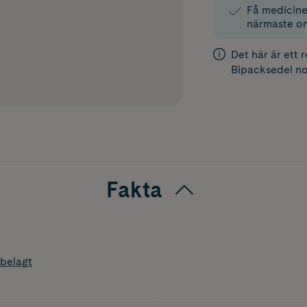
Få medicinen
närmaste o
Det här är ett 
Bipacksedel
no
Fakta
belagt