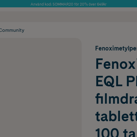
Använd kod: SOMMAR20 för 20% över 649kr
Årets Butik 2025 inom Skönhet
 frakt
✓ Rådgivning från farmaceuter & hudterapeuter
✓ Poäng på alla
Community
Fenoximetylpen
Fenoxi
EQL P
filmd
tablett
100 ta