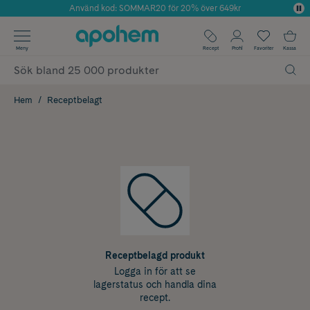
Använd kod: SOMMAR20 för 20% över 649kr
Årets Butik 2025 inom Skönhet
✓ Fri frakt
Meny
Recept
Profil
Favoriter
Kassa
✓ Rådgivning från farmaceuter & hudterapeuter
✓ Poäng på alla köp*
Hem
Receptbelagt
Receptbelagd produkt
Logga in för att se
lagerstatus och handla dina
recept.