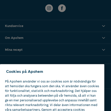
Kundservice
Om Apohem
Mina recept
Ladda ner vår app
Cookies på Apohem
På Apohem använder vi oss av cookies som är nödvändiga för
att hemsidan ska fungera som den ska. Vi använder även cookies
för funktionalitet, statistik och marknadsföring. Det hjälper oss
att följa och analysera beteenden på vår hemsida, så att vi kan
ge en mer personaliserad upplevelse och anpassa innehåll samt
Apotek med tillstånd
rikta relevant marknadsföring. Vi delar även informationen med
av Läkemedelsverket
våra samarbetspartners. Genom att acceptera cookies