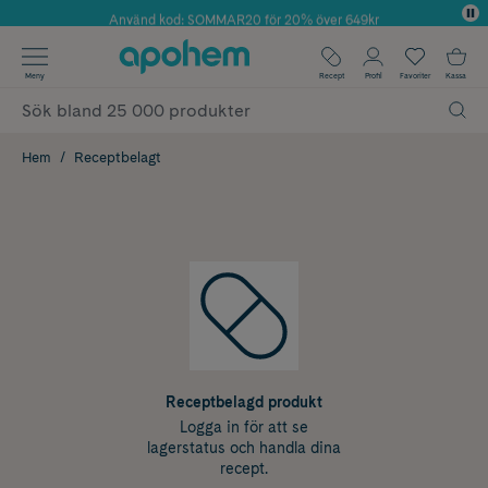
Använd kod: SOMMAR20 för 20% över 649kr
Årets Butik 2025 inom Skönhet
✓ Fri frakt
Meny
Recept
Profil
Favoriter
Kassa
✓ Rådgivning från farmaceuter & hudterapeuter
✓ Poäng på alla köp*
Hem
Receptbelagt
Receptbelagd produkt
Logga in för att se
lagerstatus och handla dina
recept.