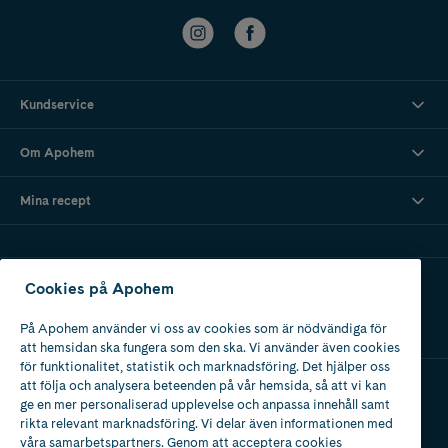
Kundservice
Om Apohem
Mina recept
Ladda ner vår app
Cookies på Apohem
På Apohem använder vi oss av cookies som är nödvändiga för
att hemsidan ska fungera som den ska. Vi använder även cookies
för funktionalitet, statistik och marknadsföring. Det hjälper oss
att följa och analysera beteenden på vår hemsida, så att vi kan
ge en mer personaliserad upplevelse och anpassa innehåll samt
Apotek med tillstånd
rikta relevant marknadsföring. Vi delar även informationen med
av Läkemedelsverket
våra samarbetspartners. Genom att acceptera cookies