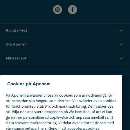
Kundservice
Om Apohem
Mina recept
Ladda ner vår app
Cookies på Apohem
På Apohem använder vi oss av cookies som är nödvändiga för
att hemsidan ska fungera som den ska. Vi använder även cookies
för funktionalitet, statistik och marknadsföring. Det hjälper oss
att följa och analysera beteenden på vår hemsida, så att vi kan
ge en mer personaliserad upplevelse och anpassa innehåll samt
Apotek med tillstånd
rikta relevant marknadsföring. Vi delar även informationen med
av Läkemedelsverket
våra samarbetspartners. Genom att acceptera cookies