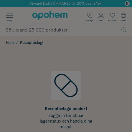
Använd kod: SOMMAR20 för 20% över 649kr
Årets Butik 2025 inom Skönhet
✓ Fri frakt
Meny
Recept
Profil
Favoriter
Kassa
✓ Rådgivning från farmaceuter & hudterapeuter
✓ Poäng på alla köp*
Hem
Receptbelagt
Receptbelagd produkt
Logga in för att se
lagerstatus och handla dina
recept.