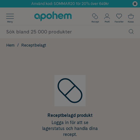
Använd kod: SOMMAR20 för 20% över 649kr
Årets Butik 2025 inom Skönhet
✓ Fri frakt
Meny
Recept
Profil
Favoriter
Kassa
✓ Rådgivning från farmaceuter & hudterapeuter
✓ Poäng på alla köp*
Hem
Receptbelagt
Receptbelagd produkt
Logga in för att se
lagerstatus och handla dina
recept.