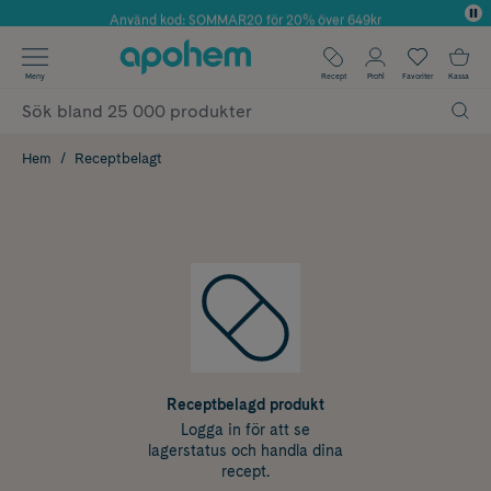
Använd kod: SOMMAR20 för 20% över 649kr
Årets Butik 2025 inom Skönhet
✓ Fri frakt
Meny
Recept
Profil
Favoriter
Kassa
✓ Rådgivning från farmaceuter & hudterapeuter
✓ Poäng på alla köp*
Hem
Receptbelagt
Receptbelagd produkt
Logga in för att se
lagerstatus och handla dina
recept.