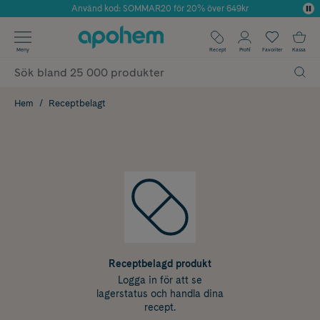
Använd kod: SOMMAR20 för 20% över 649kr
Årets Butik 2025 inom Skönhet
✓ Fri frakt
Meny
Recept
Profil
Favoriter
Kassa
✓ Rådgivning från farmaceuter & hudterapeuter
✓ Poäng på alla köp*
Hem
Receptbelagt
Receptbelagd produkt
Logga in för att se
lagerstatus och handla dina
recept.