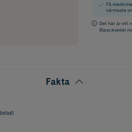
Få medicinen
närmaste o
Det här är ett 
Bipacksedel
no
Fakta
belagt