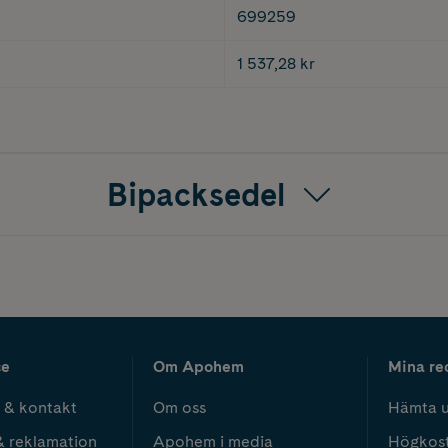
699259
1 537,28 kr
Bipacksedel
ce
Om Apohem
Mina re
 & kontakt
Om oss
Hämta u
& reklamation
Apohem i media
Högkos