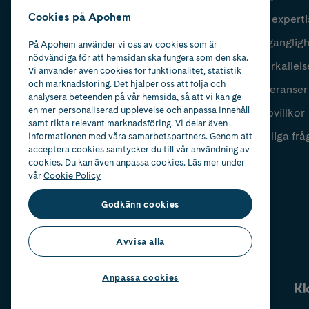
Cookies på Apohem
Vår experti
Fyll i mailadress
Skicka
Tillgänglig
På Apohem använder vi oss av cookies som är
nödvändiga för att hemsidan ska fungera som den ska.
Återkallels
Vi använder även cookies för funktionalitet, statistik
och marknadsföring. Det hjälper oss att följa och
Leveranser
analysera beteenden på vår hemsida, så att vi kan ge
en mer personaliserad upplevelse och anpassa innehåll
Köpvillkor
samt rikta relevant marknadsföring. Vi delar även
Vanliga frå
informationen med våra samarbetspartners. Genom att
acceptera cookies samtycker du till vår användning av
cookies. Du kan även anpassa cookies. Läs mer under
vår
Cookie Policy
Godkänn cookies
Avvisa alla
Anpassa cookies