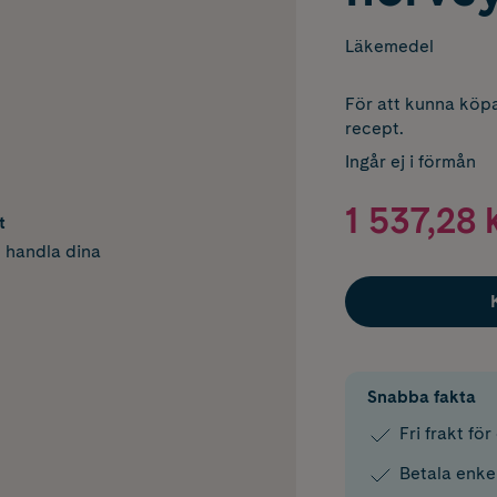
Läkemedel
För att kunna köpa
recept.
Ingår ej i förmån
1 537,28 
t
h handla dina
Snabba fakta
Fri frakt fö
Betala enke