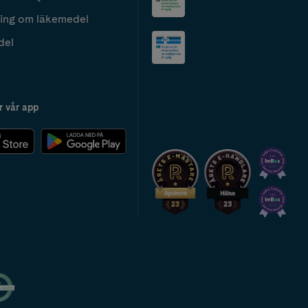
ing om läkemedel
del
r vår app
2024