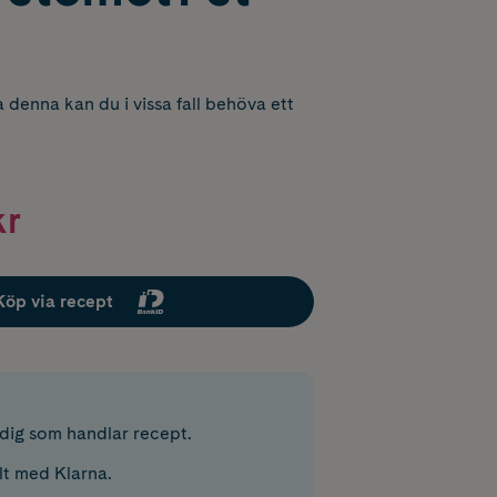
 denna kan du i vissa fall behöva ett
kr
Köp via recept
r dig som handlar recept.
lt med Klarna.