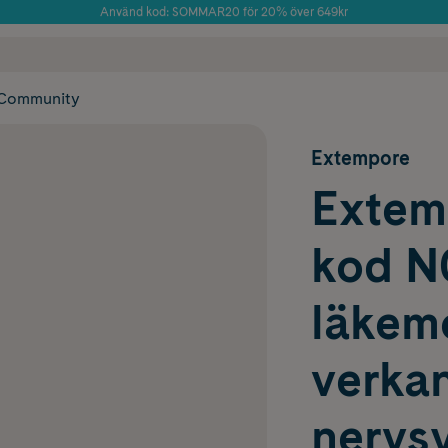
Använd kod: SOMMAR20 för 20% över 649kr
Årets Butik 2025 inom Skönhet
 frakt
✓ Rådgivning från farmaceuter & hudterapeuter
✓ Poäng på alla
Community
Extempore
Extem
kod N
läkem
verka
nervsy