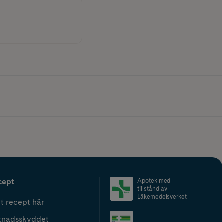
cept
Apotek med
tillstånd av
Läkemedelsverket
t recept här
tnadsskyddet