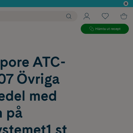
 köp*
Hämta ut recept
pore ATC-
07 Övriga
edel med
n på
stemet1 st