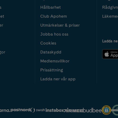
s
Hållbarhet
Rådgivn
het
Club Apohem
Läkeme
er
Utmärkelser & priser
Jobba hos oss
Ladda ne
Cookies
gor
Dataskydd
Medlemsvillkor
Prissättning
Ladda ner vår app