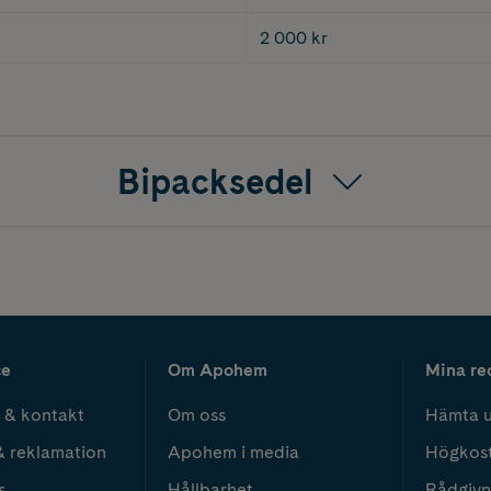
2 000 kr
Bipacksedel
ce
Om Apohem
Mina re
 & kontakt
Om oss
Hämta u
& reklamation
Apohem i media
Högkos
s
Hållbarhet
Rådgivn