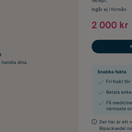
recept.
Ingår ej i förmån
2 000 kr
t
h handla dina
Snabba fakta
Fri frakt fö
Betala enke
Få medicinen
närmaste o
Det här är ett 
Bipacksedel
no