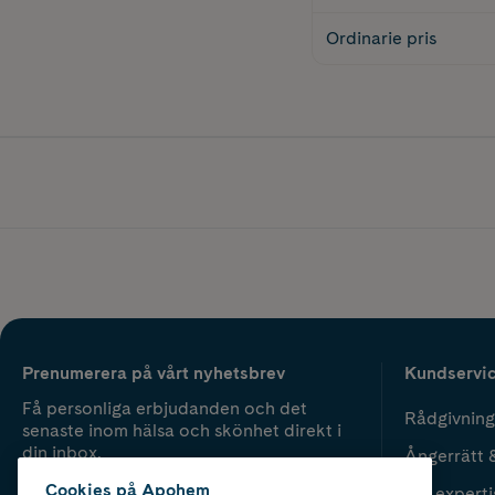
Ordinarie pris
Prenumerera på vårt nyhetsbrev
Kundservi
Få personliga erbjudanden och det
Rådgivning
senaste inom hälsa och skönhet direkt i
din inbox.
Ångerrätt 
Cookies på Apohem
Vår experti