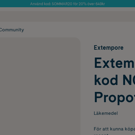
Använd kod: SOMMAR20 för 20% över 649kr
Årets Butik 2025 inom Skönhet
 frakt
✓ Rådgivning från farmaceuter & hudterapeuter
✓ Poäng på alla
Community
Extempore
Extem
kod N
Propof
Läkemedel
För att kunna köpa