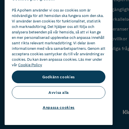
Fyll i mailadress
Skicka
Tillgänglig
På Apohem använder vi oss av cookies som är
nödvändiga för att hemsidan ska fungera som den ska.
Återkallels
Vi använder även cookies för funktionalitet, statistik
och marknadsföring. Det hjälper oss att följa och
Leveranser
analysera beteenden på vår hemsida, så att vi kan ge
en mer personaliserad upplevelse och anpassa innehåll
Köpvillkor
samt rikta relevant marknadsföring. Vi delar även
Vanliga frå
informationen med våra samarbetspartners. Genom att
acceptera cookies samtycker du till vår användning av
cookies. Du kan även anpassa cookies. Läs mer under
vår
Cookie Policy
Godkänn cookies
Avvisa alla
Anpassa cookies