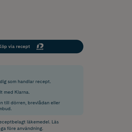
Köp via recept
r dig som handlar recept.
lt med Klarna.
 till dörren, brevlådan eller
mbud.
receptbelagt läkemedel. Läs
ga före användning.