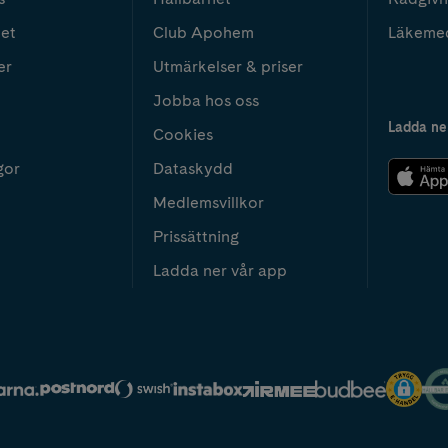
het
Club Apohem
Läkeme
er
Utmärkelser & priser
Jobba hos oss
Ladda ne
Cookies
gor
Dataskydd
Medlemsvillkor
Prissättning
Ladda ner vår app