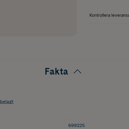
Fakta
belagt
699225