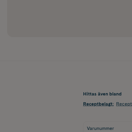
Hittas även bland
Receptbelagt
:
Recept
Varunummer