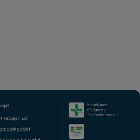
cept
Apotek med
tillstånd av
Läkemedelsverket
t recept här
tnadsskyddet
ing om läkemedel