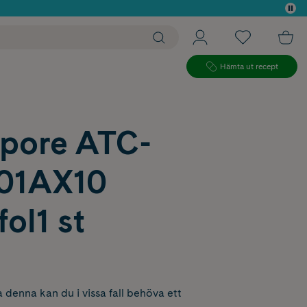
 köp*
Hämta ut recept
pore ATC-
01AX10
ol1 st
 denna kan du i vissa fall behöva ett