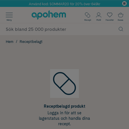
Använd kod: SOMMAR20 för 20% över 649kr
Årets Butik 2025 inom Skönhet
✓ Fri frakt
Meny
Recept
Profil
Favoriter
Kassa
✓ Rådgivning från farmaceuter & hudterapeuter
✓ Poäng på alla köp*
Hem
Receptbelagt
Receptbelagd produkt
Logga in för att se
lagerstatus och handla dina
recept.