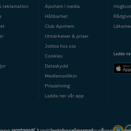
& reklamation
Apohem i media
Högkos
s
Hållbarhet
Rådgivn
het
Club Apohem
Läkeme
er
Utmärkelser & priser
Jobba hos oss
Ladda ne
Cookies
gor
Dataskydd
Medlemsvillkor
Prissättning
Ladda ner vår app