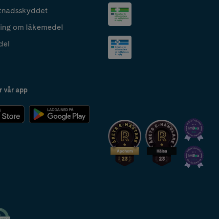
tnadsskyddet
ing om läkemedel
del
r vår app
2024