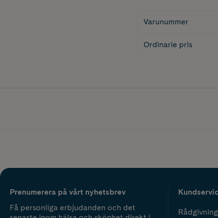
Varunummer
Ordinarie pris
Prenumerera på vårt nyhetsbrev
Kundservi
Få personliga erbjudanden och det
Rådgivning
senaste inom hälsa och skönhet direkt i