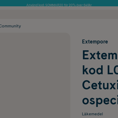
Använd kod: SOMMAR20 för 20% över 649kr
Årets Butik 2025 inom Skönhet
 frakt
✓ Rådgivning från farmaceuter & hudterapeuter
✓ Poäng på alla
Community
Extempore
Extem
kod L
Cetux
ospeci
Läkemedel