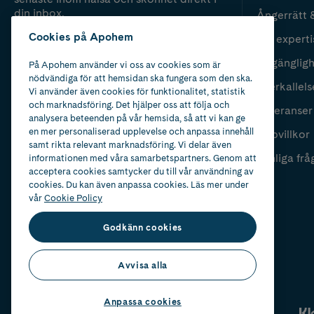
din inbox.
Ångerrätt 
Cookies på Apohem
Vår experti
Fyll i mailadress
Skicka
Tillgänglig
På Apohem använder vi oss av cookies som är
nödvändiga för att hemsidan ska fungera som den ska.
Återkallels
Vi använder även cookies för funktionalitet, statistik
och marknadsföring. Det hjälper oss att följa och
Leveranser
analysera beteenden på vår hemsida, så att vi kan ge
en mer personaliserad upplevelse och anpassa innehåll
Köpvillkor
samt rikta relevant marknadsföring. Vi delar även
Vanliga frå
informationen med våra samarbetspartners. Genom att
acceptera cookies samtycker du till vår användning av
cookies. Du kan även anpassa cookies. Läs mer under
vår
Cookie Policy
Godkänn cookies
Avvisa alla
Anpassa cookies