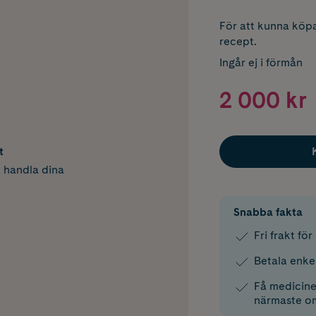
För att kunna köpa
recept.
Ingår ej i förmån
2 000 kr
t
h handla dina
Snabba fakta
Fri frakt fö
Betala enke
Få medicinen
närmaste o