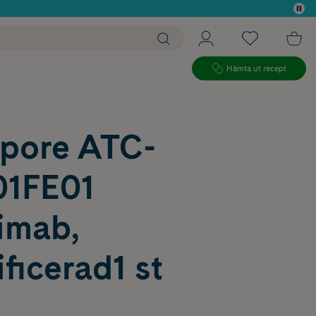
 köp*
Hämta ut recept
pore ATC-
01FE01
imab,
ficerad1 st