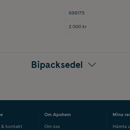
699175
2 000 kr
Bipacksedel
ce
Om Apohem
Mina re
 & kontakt
Om oss
Hämta u