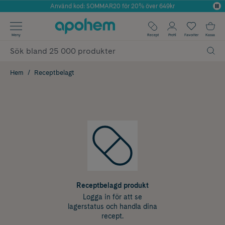
Använd kod: SOMMAR20 för 20% över 649kr
Årets Butik 2025 inom Skönhet
✓ Fri frakt
Meny
Recept
Profil
Favoriter
Kassa
✓ Rådgivning från farmaceuter & hudterapeuter
✓ Poäng på alla köp*
Hem
Receptbelagt
Receptbelagd produkt
Logga in för att se
lagerstatus och handla dina
recept.