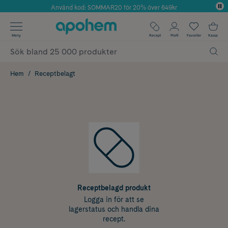
Använd kod: SOMMAR20 för 20% över 649kr
Årets Butik 2025 inom Skönhet
✓ Fri frakt
Meny
Recept
Profil
Favoriter
Kassa
✓ Rådgivning från farmaceuter & hudterapeuter
✓ Poäng på alla köp*
Hem
Receptbelagt
Receptbelagd produkt
Logga in för att se
lagerstatus och handla dina
recept.