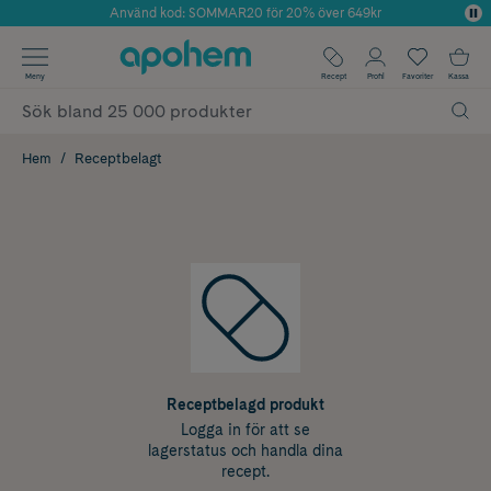
Använd kod: SOMMAR20 för 20% över 649kr
Årets Butik 2025 inom Skönhet
✓ Fri frakt
Meny
Recept
Profil
Favoriter
Kassa
✓ Rådgivning från farmaceuter & hudterapeuter
✓ Poäng på alla köp*
Hem
Receptbelagt
Receptbelagd produkt
Logga in för att se
lagerstatus och handla dina
recept.