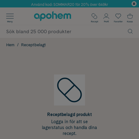
Använd kod: SOMMAR20 för 20% över 649kr
Årets Butik 2025 inom Skönhet
✓ Fri frakt
Meny
Recept
Profil
Favoriter
Kassa
✓ Rådgivning från farmaceuter & hudterapeuter
✓ Poäng på alla köp*
Hem
Receptbelagt
Receptbelagd produkt
Logga in för att se
lagerstatus och handla dina
recept.