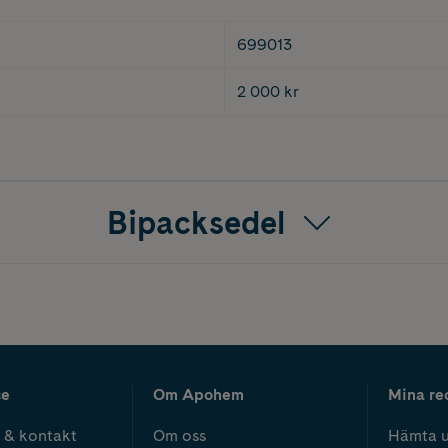
699013
2 000 kr
Bipacksedel
ce
Om Apohem
Mina re
 & kontakt
Om oss
Hämta u