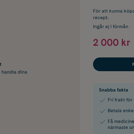
För att kunna köpa
recept.
Ingår ej i förmån
2 000 kr
t
h handla dina
Snabba fakta
Fri frakt fö
Betala enke
Få medicinen
närmaste o