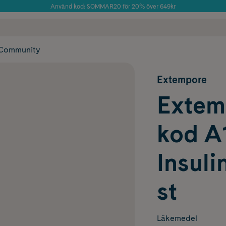
Använd kod: SOMMAR20 för 20% över 649kr
Årets Butik 2025 inom Skönhet
 frakt
✓ Rådgivning från farmaceuter & hudterapeuter
✓ Poäng på alla
Community
Extempore
Extem
kod A
Insuli
st
Läkemedel