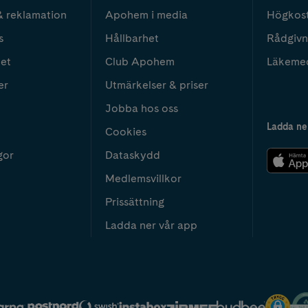
& reklamation
Apohem i media
Högkos
s
Hållbarhet
Rådgivn
het
Club Apohem
Läkeme
er
Utmärkelser & priser
Jobba hos oss
Ladda ne
Cookies
gor
Dataskydd
Medlemsvillkor
Prissättning
Ladda ner vår app