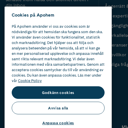
din inbox.
Ångerrätt 
Cookies på Apohem
Vår experti
Fyll i mailadress
Skicka
Tillgänglig
På Apohem använder vi oss av cookies som är
nödvändiga för att hemsidan ska fungera som den ska.
Återkallels
Vi använder även cookies för funktionalitet, statistik
och marknadsföring. Det hjälper oss att följa och
Leveranser
analysera beteenden på vår hemsida, så att vi kan ge
en mer personaliserad upplevelse och anpassa innehåll
Köpvillkor
samt rikta relevant marknadsföring. Vi delar även
Vanliga frå
informationen med våra samarbetspartners. Genom att
acceptera cookies samtycker du till vår användning av
cookies. Du kan även anpassa cookies. Läs mer under
vår
Cookie Policy
Godkänn cookies
Avvisa alla
Anpassa cookies