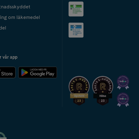
tnadsskyddet
ing om läkemedel
del
r vår app
2024