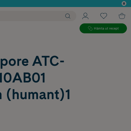
 köp*
Hämta ut recept
pore ATC-
10AB01
n (humant)1