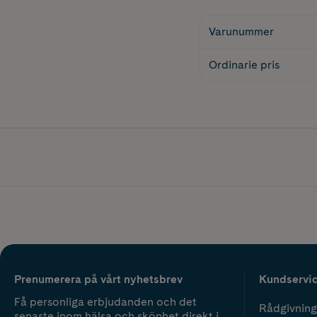
Varunummer
Ordinarie pris
Prenumerera på vårt nyhetsbrev
Kundservi
Få personliga erbjudanden och det
Rådgivning
senaste inom hälsa och skönhet direkt i