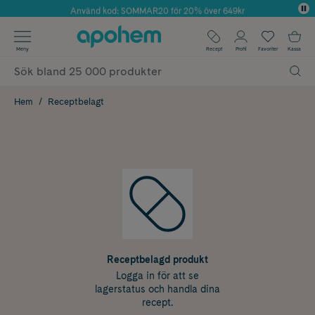
Använd kod: SOMMAR20 för 20% över 649kr
Årets Butik 2025 inom Skönhet
✓ Fri frakt
Meny
Recept
Profil
Favoriter
Kassa
✓ Rådgivning från farmaceuter & hudterapeuter
✓ Poäng på alla köp*
Hem
Receptbelagt
Receptbelagd produkt
Logga in för att se
lagerstatus och handla dina
recept.