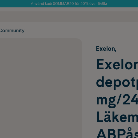
Använd kod: SOMMAR20 för 20% över 649kr
Årets Butik 2025 inom Skönhet
 frakt
✓ Rådgivning från farmaceuter & hudterapeuter
✓ Poäng på alla
Community
Exelon,
Exelon
depotp
mg/24
Läkem
ABPåse