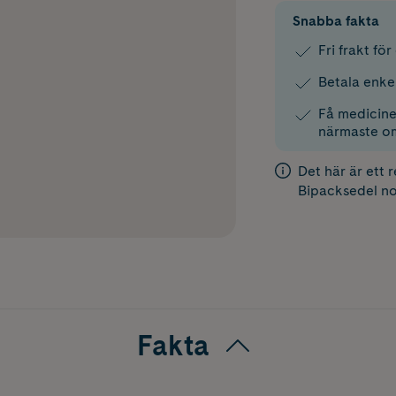
Snabba fakta
Fri frakt fö
Betala enke
Få medicinen
närmaste o
Det här är ett 
Bipacksedel
no
Fakta