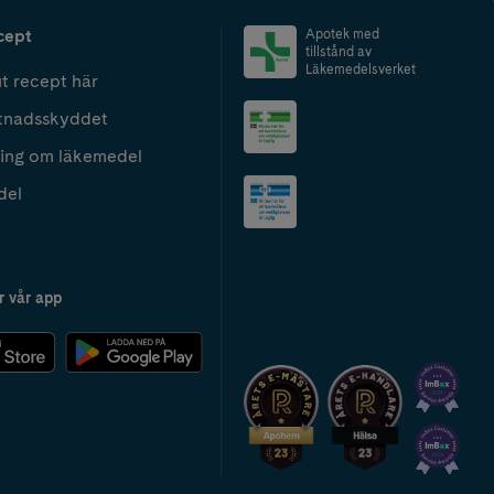
cept
Apotek med
tillstånd av
Läkemedelsverket
t recept här
tnadsskyddet
ing om läkemedel
del
r vår app
2024