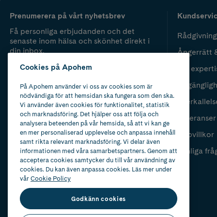
Prenumerera på vårt nyhetsbrev
Kundservi
Få personliga erbjudanden och det
Rådgivning
senaste inom hälsa och skönhet direkt i
din inbox.
Ångerrätt 
Cookies på Apohem
Vår experti
Fyll i mailadress
Skicka
Tillgänglig
På Apohem använder vi oss av cookies som är
nödvändiga för att hemsidan ska fungera som den ska.
Återkallels
Vi använder även cookies för funktionalitet, statistik
och marknadsföring. Det hjälper oss att följa och
Leveranser
analysera beteenden på vår hemsida, så att vi kan ge
en mer personaliserad upplevelse och anpassa innehåll
Köpvillkor
samt rikta relevant marknadsföring. Vi delar även
Vanliga frå
informationen med våra samarbetspartners. Genom att
acceptera cookies samtycker du till vår användning av
cookies. Du kan även anpassa cookies. Läs mer under
vår
Cookie Policy
Godkänn cookies