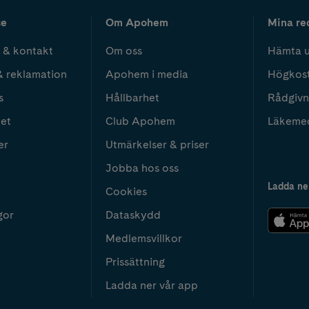
ce
Om Apohem
Mina re
 & kontakt
Om oss
Hämta u
& reklamation
Apohem i media
Högkos
s
Hållbarhet
Rådgivn
het
Club Apohem
Läkeme
er
Utmärkelser & priser
Jobba hos oss
Ladda ne
Cookies
gor
Dataskydd
Medlemsvillkor
Prissättning
Ladda ner vår app