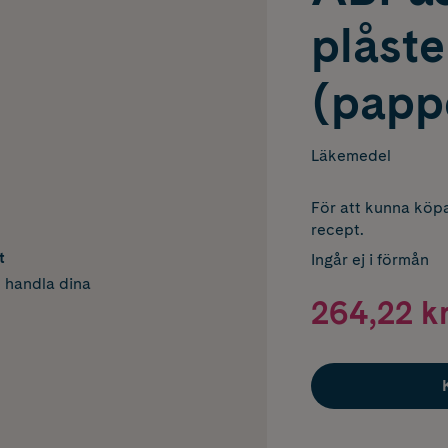
plåste
(papp
Läkemedel
För att kunna köpa
recept.
t
Ingår ej i förmån
h handla dina
264,22 k