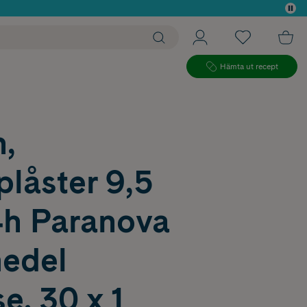
 köp*
Hämta ut recept
,
låster 9,5
h Paranova
edel
, 30 x 1