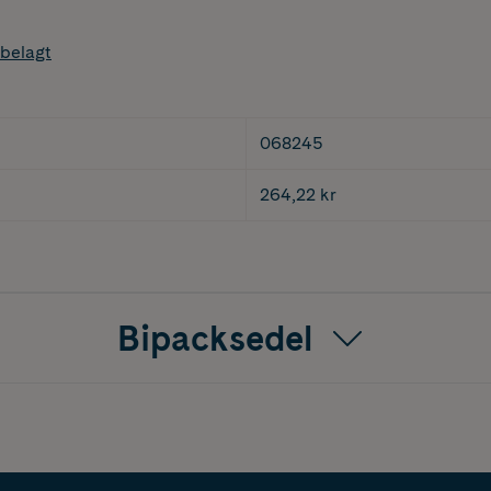
belagt
068245
264,22 kr
Bipacksedel