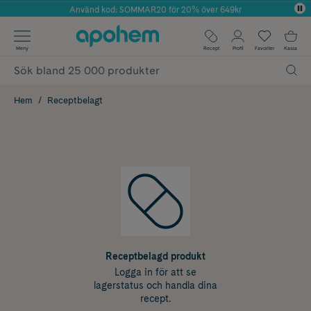
Använd kod: SOMMAR20 för 20% över 649kr
Årets Butik 2025 inom Skönhet
✓ Fri frakt
Meny
Recept
Profil
Favoriter
Kassa
✓ Rådgivning från farmaceuter & hudterapeuter
✓ Poäng på alla köp*
Hem
Receptbelagt
Receptbelagd produkt
Logga in för att se
lagerstatus och handla dina
recept.