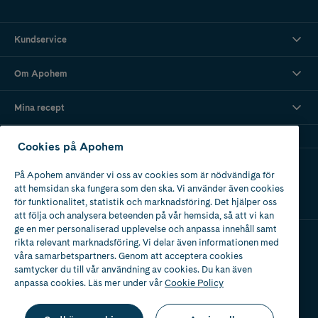
Kundservice
Om Apohem
Mina recept
Cookies på Apohem
Ladda ner vår app
På Apohem använder vi oss av cookies som är nödvändiga för
att hemsidan ska fungera som den ska. Vi använder även cookies
för funktionalitet, statistik och marknadsföring. Det hjälper oss
att följa och analysera beteenden på vår hemsida, så att vi kan
ge en mer personaliserad upplevelse och anpassa innehåll samt
rikta relevant marknadsföring. Vi delar även informationen med
våra samarbetspartners. Genom att acceptera cookies
Apotek med tillstånd
av Läkemedelsverket
samtycker du till vår användning av cookies. Du kan även
anpassa cookies. Läs mer under vår
Cookie Policy