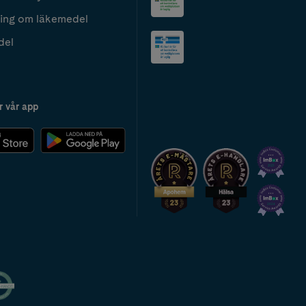
ing om läkemedel
del
r vår app
2024