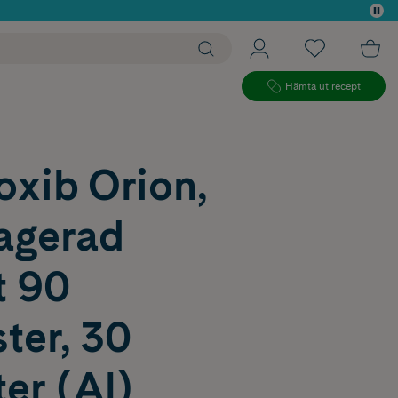
 köp*
Hämta ut recept
oxib Orion,
ragerad
t 90
ter, 30
ter (Al)