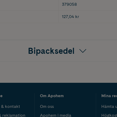
379058
127,04 kr
Bipacksedel
ce
Om Apohem
Mina re
 & kontakt
Om oss
Hämta u
& reklamation
Apohem i media
Högkos