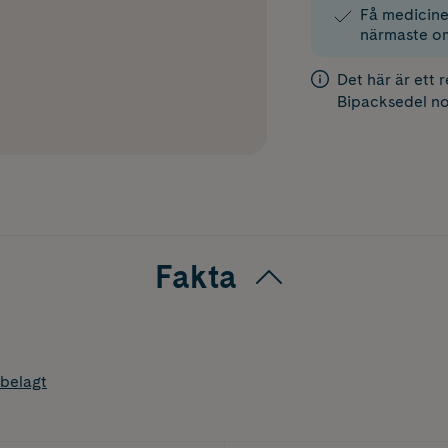
Få medicinen
närmaste o
Det här är ett 
Bipacksedel
no
Fakta
belagt