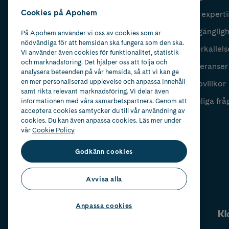
Cookies på Apohem
Vår experti
Fyll i mailadress
Skicka
Tillgänglig
På Apohem använder vi oss av cookies som är
nödvändiga för att hemsidan ska fungera som den ska.
Återkallels
Vi använder även cookies för funktionalitet, statistik
och marknadsföring. Det hjälper oss att följa och
Leveranser
analysera beteenden på vår hemsida, så att vi kan ge
en mer personaliserad upplevelse och anpassa innehåll
Köpvillkor
samt rikta relevant marknadsföring. Vi delar även
Vanliga frå
informationen med våra samarbetspartners. Genom att
acceptera cookies samtycker du till vår användning av
cookies. Du kan även anpassa cookies. Läs mer under
vår
Cookie Policy
Godkänn cookies
Avvisa alla
Anpassa cookies