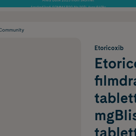
Använd kod: SOMMAR20 för 20% över 649kr
Årets Butik 2025 inom Skönhet
 frakt
✓ Rådgivning från farmaceuter & hudterapeuter
✓ Poäng på alla
Community
Etoricoxib
Etoric
filmd
tablet
mgBlis
tablet