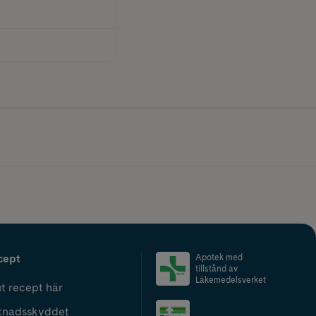
cept
Apotek med
tillstånd av
Läkemedelsverket
t recept här
tnadsskyddet