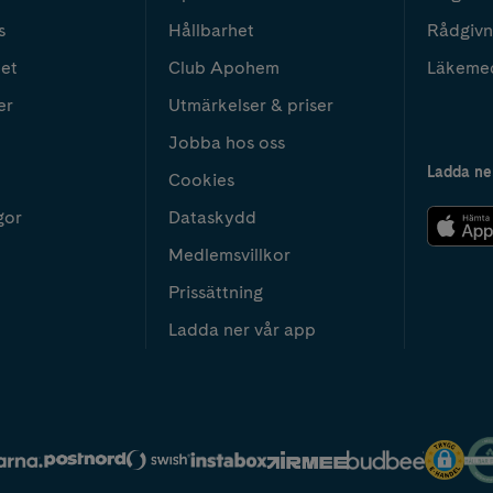
s
Hållbarhet
Rådgivn
het
Club Apohem
Läkeme
er
Utmärkelser & priser
Jobba hos oss
Ladda ne
Cookies
gor
Dataskydd
Medlemsvillkor
Prissättning
Ladda ner vår app