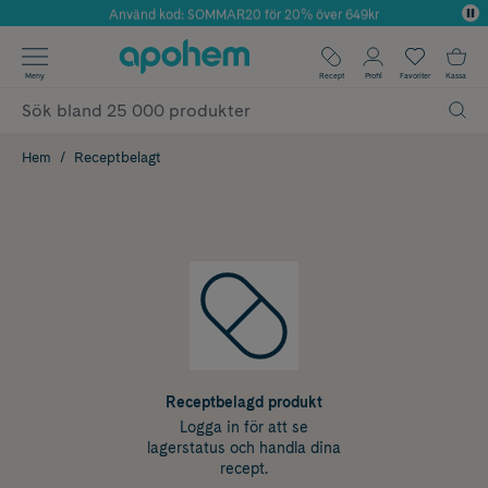
Använd kod: SOMMAR20 för 20% över 649kr
Årets Butik 2025 inom Skönhet
✓ Fri frakt
Meny
Recept
Profil
Favoriter
Kassa
✓ Rådgivning från farmaceuter & hudterapeuter
✓ Poäng på alla köp*
Hem
Receptbelagt
Receptbelagd produkt
Logga in för att se
lagerstatus och handla dina
recept.